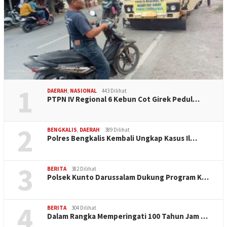
1
DAERAH
,
NASIONAL
443 Dilihat
PTPN IV Regional 6 Kebun Cot Girek Pedul…
2
BENGKALIS
,
DAERAH
389 Dilihat
Polres Bengkalis Kembali Ungkap Kasus Il…
3
BERITA
382 Dilihat
Polsek Kunto Darussalam Dukung Program K…
4
BERITA
304 Dilihat
Dalam Rangka Memperingati 100 Tahun Jam …