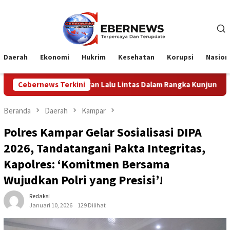
Loncat
ke
konten
Daerah
Ekonomi
Hukrim
Kesehatan
Korupsi
Nasion
n Lalu Lintas Dalam Rangka Kunjungan Menteri Pertahanan RI
Cebernews Terkini
Beranda
Daerah
Kampar
Polres Kampar Gelar Sosialisasi DIPA
2026, Tandatangani Pakta Integritas,
Kapolres: ‘Komitmen Bersama
Wujudkan Polri yang Presisi’!
Redaksi
Januari 10, 2026
129 Dilihat