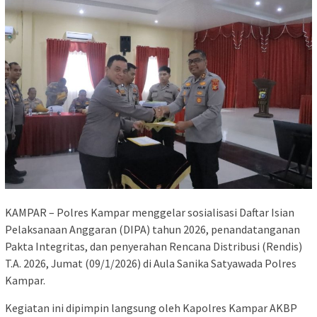
KAMPAR – Polres Kampar menggelar sosialisasi Daftar Isian
Pelaksanaan Anggaran (DIPA) tahun 2026, penandatanganan
Pakta Integritas, dan penyerahan Rencana Distribusi (Rendis)
T.A. 2026, Jumat (09/1/2026) di Aula Sanika Satyawada Polres
Kampar.
Kegiatan ini dipimpin langsung oleh Kapolres Kampar AKBP