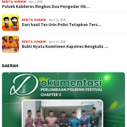
BERITA
,
HUKRIM
Mei 3, 2026
Polsek Kalideres Ringkus Dua Pengedar Ob…
BERITA
,
HUKRIM
April 21, 2026
Dari hasil Tes Urin Polisi Tetapkan Ters…
BERITA
,
HUKRIM
April 15, 2026
Bukti Nyata Komitmen Kapolres Bengkalis …
DAERAH