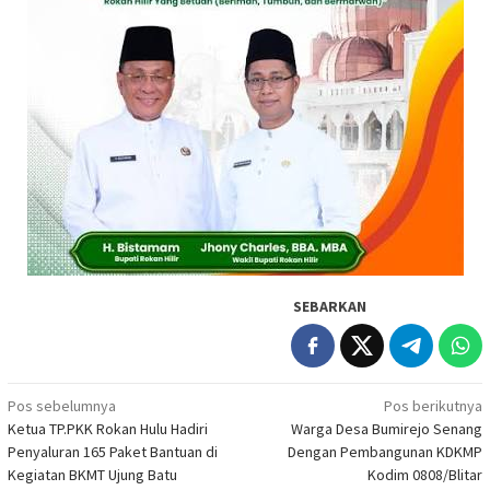
SEBARKAN
Navigasi
Pos sebelumnya
Pos berikutnya
Ketua TP.PKK Rokan Hulu Hadiri
Warga Desa Bumirejo Senang
pos
Penyaluran 165 Paket Bantuan di
Dengan Pembangunan KDKMP
Kegiatan BKMT Ujung Batu
Kodim 0808/Blitar