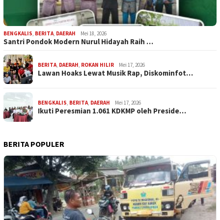
BENGKALIS
,
BERITA
,
DAERAH
Mei 18, 2026
Santri Pondok Modern Nurul Hidayah Raih …
BERITA
,
DAERAH
,
ROKAN HILIR
Mei 17, 2026
Lawan Hoaks Lewat Musik Rap, Diskominfot…
BENGKALIS
,
BERITA
,
DAERAH
Mei 17, 2026
Ikuti Peresmian 1.061 KDKMP oleh Preside…
BERITA POPULER