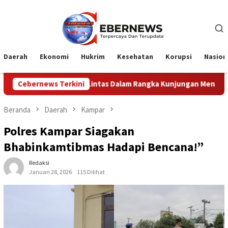
Loncat
ke
konten
Daerah
Ekonomi
Hukrim
Kesehatan
Korupsi
Nasion
ntas Dalam Rangka Kunjungan Menteri Pertahanan RI
Cebernews Terkini
Pr
Beranda
Daerah
Kampar
Polres Kampar Siagakan
Bhabinkamtibmas Hadapi Bencana!”
Redaksi
Januari 28, 2026
115 Dilihat