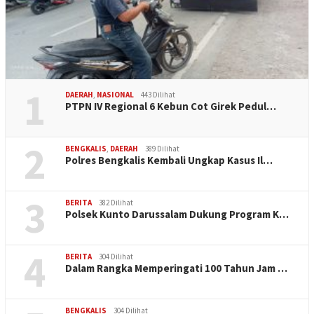
1
DAERAH
,
NASIONAL
443 Dilihat
PTPN IV Regional 6 Kebun Cot Girek Pedul…
2
BENGKALIS
,
DAERAH
389 Dilihat
Polres Bengkalis Kembali Ungkap Kasus Il…
3
BERITA
382 Dilihat
Polsek Kunto Darussalam Dukung Program K…
4
BERITA
304 Dilihat
Dalam Rangka Memperingati 100 Tahun Jam …
BENGKALIS
304 Dilihat