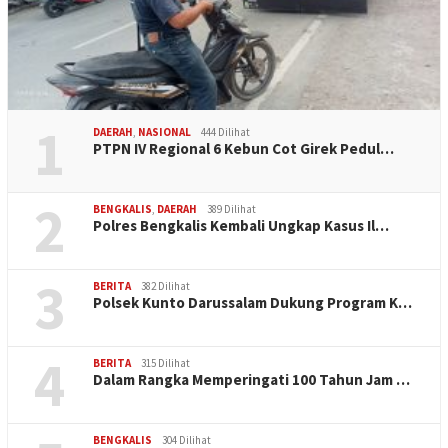
1
DAERAH
,
NASIONAL
444 Dilihat
PTPN IV Regional 6 Kebun Cot Girek Pedul…
2
BENGKALIS
,
DAERAH
389 Dilihat
Polres Bengkalis Kembali Ungkap Kasus Il…
3
BERITA
382 Dilihat
Polsek Kunto Darussalam Dukung Program K…
4
BERITA
315 Dilihat
Dalam Rangka Memperingati 100 Tahun Jam …
BENGKALIS
304 Dilihat