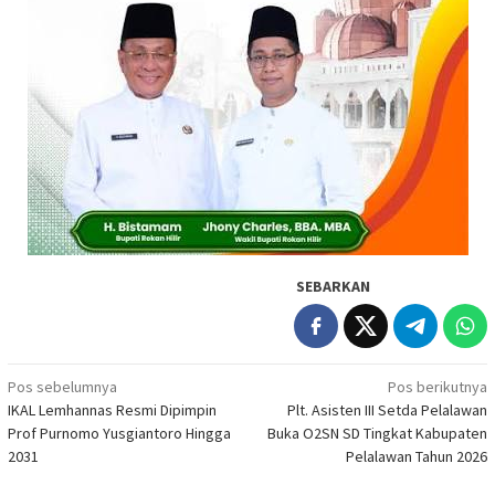
SEBARKAN
Navigasi
Pos sebelumnya
Pos berikutnya
IKAL Lemhannas Resmi Dipimpin
Plt. Asisten III Setda Pelalawan
pos
Prof Purnomo Yusgiantoro Hingga
Buka O2SN SD Tingkat Kabupaten
2031
Pelalawan Tahun 2026