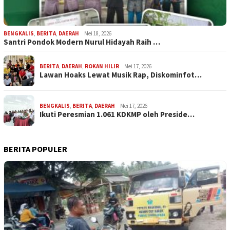
BENGKALIS
,
BERITA
,
DAERAH
Mei 18, 2026
Santri Pondok Modern Nurul Hidayah Raih …
BERITA
,
DAERAH
,
ROKAN HILIR
Mei 17, 2026
Lawan Hoaks Lewat Musik Rap, Diskominfot…
BENGKALIS
,
BERITA
,
DAERAH
Mei 17, 2026
Ikuti Peresmian 1.061 KDKMP oleh Preside…
BERITA POPULER