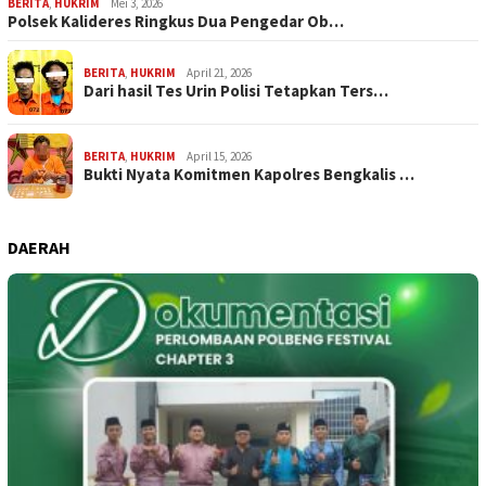
BERITA
,
HUKRIM
Mei 3, 2026
Polsek Kalideres Ringkus Dua Pengedar Ob…
BERITA
,
HUKRIM
April 21, 2026
Dari hasil Tes Urin Polisi Tetapkan Ters…
BERITA
,
HUKRIM
April 15, 2026
Bukti Nyata Komitmen Kapolres Bengkalis …
DAERAH