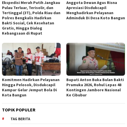
Ekspedisi Merah Putih Jangkau
Anggota Dewan Agus Risna
Pulau Terluar, Terisolir, dan
Apresiasi Disdukcapil
Tertinggal (3T), Polda Riau dan
Menghadirkan Pelayanan
Polres Bengkalis Hadirkan
Adminduk Di Desa Koto Bangun
Bakti Sosial, Cek Kesehatan
Gratis, Hingga Dialog
Kebangsaan di Rupat
Komitmen Hadirkan Pelayanan
Bupati Anton Buka Bulan Bakti
Hingga Pelosok, Disdukcapil
Pramuka 2026, Rohul Lepas 48
Kampar Gelar Jemput Bola Di
Kontingen Jambore Nasional
Kota Bangun
Ke Cibubur
TOPIK POPULER
TAG BERITA