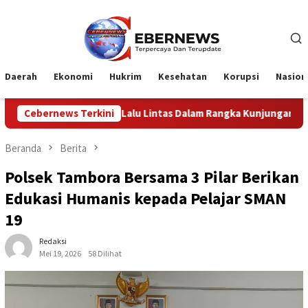
Loncat
ke
konten
Daerah
Ekonomi
Hukrim
Kesehatan
Korupsi
Nasion
Lalu Lintas Dalam Rangka Kunjungan Menteri Pertahanan RI
Cebernews Terkini
Beranda
Berita
Polsek Tambora Bersama 3 Pilar Berikan
Edukasi Humanis kepada Pelajar SMAN
19
Redaksi
Mei 19, 2026
58 Dilihat