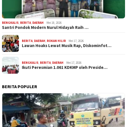
BENGKALIS
,
BERITA
,
DAERAH
Mei 18, 2026
Santri Pondok Modern Nurul Hidayah Raih …
BERITA
,
DAERAH
,
ROKAN HILIR
Mei 17, 2026
Lawan Hoaks Lewat Musik Rap, Diskominfot…
BENGKALIS
,
BERITA
,
DAERAH
Mei 17, 2026
Ikuti Peresmian 1.061 KDKMP oleh Preside…
BERITA POPULER