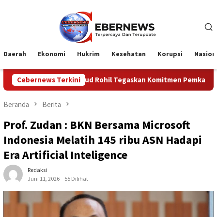
Loncat
ke
konten
Daerah
Ekonomi
Hukrim
Kesehatan
Korupsi
Nasion
is Disdikbud Rohil Tegaskan Komitmen Pemkab Dukung Karnaval 
Cebernews Terkini
Beranda
Berita
Prof. Zudan : BKN Bersama Microsoft
Indonesia Melatih 145 ribu ASN Hadapi
Era Artificial Inteligence
Redaksi
Juni 11, 2026
55 Dilihat