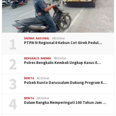
1
DAERAH
,
NASIONAL
445 Dilihat
PTPN IV Regional 6 Kebun Cot Girek Pedul…
2
BENGKALIS
,
DAERAH
389 Dilihat
Polres Bengkalis Kembali Ungkap Kasus Il…
3
BERITA
382 Dilihat
Polsek Kunto Darussalam Dukung Program K…
4
BERITA
316 Dilihat
Dalam Rangka Memperingati 100 Tahun Jam …