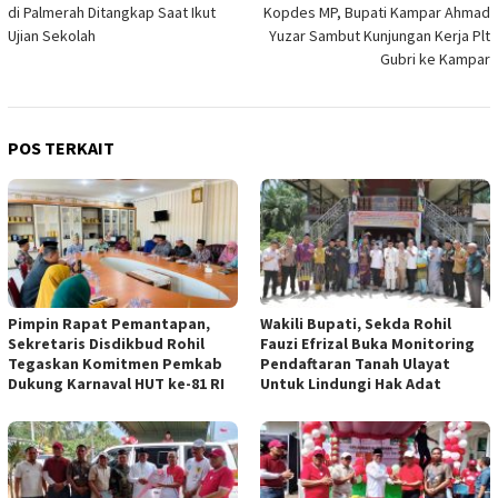
pos
di Palmerah Ditangkap Saat Ikut
Kopdes MP, Bupati Kampar Ahmad
Ujian Sekolah
Yuzar Sambut Kunjungan Kerja Plt
Gubri ke Kampar
POS TERKAIT
Pimpin Rapat Pemantapan,
Wakili Bupati, Sekda Rohil
Sekretaris Disdikbud Rohil
Fauzi Efrizal Buka Monitoring
Tegaskan Komitmen Pemkab
Pendaftaran Tanah Ulayat
Dukung Karnaval HUT ke-81 RI
Untuk Lindungi Hak Adat