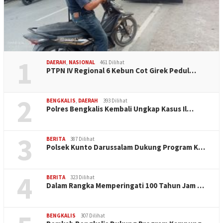
1
DAERAH
,
NASIONAL
461 Dilihat
PTPN IV Regional 6 Kebun Cot Girek Pedul…
2
BENGKALIS
,
DAERAH
393 Dilihat
Polres Bengkalis Kembali Ungkap Kasus Il…
3
BERITA
387 Dilihat
Polsek Kunto Darussalam Dukung Program K…
4
BERITA
323 Dilihat
Dalam Rangka Memperingati 100 Tahun Jam …
BENGKALIS
307 Dilihat