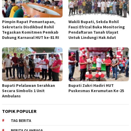
Pimpin Rapat Pemantapan,
Wakili Bupati, Sekda Rohil
Sekretaris Disdikbud Rohil
Fauzi Efrizal Buka Monitoring
Tegaskan Komitmen Pemkab
Pendaftaran Tanah Ulayat
Dukung Karnaval HUT ke-81 RI
Untuk Lindungi Hak Adat
Bupati Pelalawan Serahkan
Bupati Zukri Hadiri HUT
Secara Simbolis 1 Unit
Puskesmas Kerumutan Ke-25
Ambulans
TOPIK POPULER
TAG BERITA
BERITA OLAHRAGA