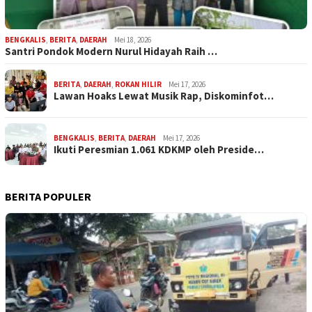
BENGKALIS
,
BERITA
,
DAERAH
Mei 18, 2026
Santri Pondok Modern Nurul Hidayah Raih …
BERITA
,
DAERAH
,
ROKAN HILIR
Mei 17, 2026
Lawan Hoaks Lewat Musik Rap, Diskominfot…
BENGKALIS
,
BERITA
,
DAERAH
Mei 17, 2026
Ikuti Peresmian 1.061 KDKMP oleh Preside…
BERITA POPULER