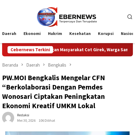
Loncat
ke
konten
Daerah
Ekonomi
Hukrim
Kesehatan
Korupsi
Nasion
N Dengan Masyarakat Cot Girek, Warga Sampaikan Apresiasi
Cebernews Terkini
Beranda
Daerah
Bengkalis
PW.MOI Bengkalis Mengelar CFN
“Berkolaborasi Dengan Pemdes
Wonosari Ciptakan Peningkatan
Ekonomi Kreatif UMKM Lokal
Redaksi
Mei 30, 2026
106 Dilihat