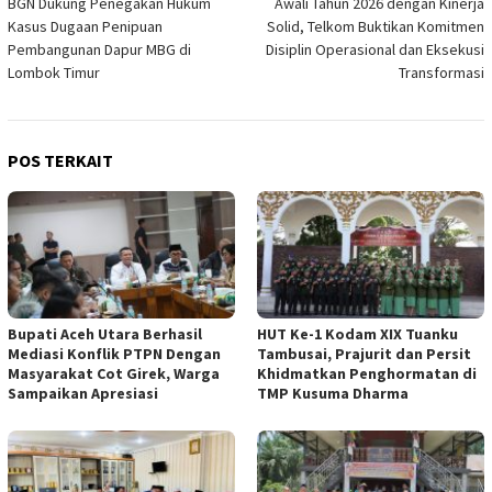
BGN Dukung Penegakan Hukum
Awali Tahun 2026 dengan Kinerja
pos
Kasus Dugaan Penipuan
Solid, Telkom Buktikan Komitmen
Pembangunan Dapur MBG di
Disiplin Operasional dan Eksekusi
Lombok Timur
Transformasi
POS TERKAIT
Bupati Aceh Utara Berhasil
HUT Ke-1 Kodam XIX Tuanku
Mediasi Konflik PTPN Dengan
Tambusai, Prajurit dan Persit
Masyarakat Cot Girek, Warga
Khidmatkan Penghormatan di
Sampaikan Apresiasi
TMP Kusuma Dharma