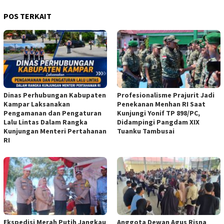
POS TERKAIT
Dinas Perhubungan Kabupaten
Profesionalisme Prajurit Jadi
Kampar Laksanakan
Penekanan Menhan RI Saat
Pengamanan dan Pengaturan
Kunjungi Yonif TP 898/PC,
Lalu Lintas Dalam Rangka
Didampingi Pangdam XIX
Kunjungan Menteri Pertahanan
Tuanku Tambusai
RI
Ekspedisi Merah Putih Jangkau
Anggota Dewan Agus Risna