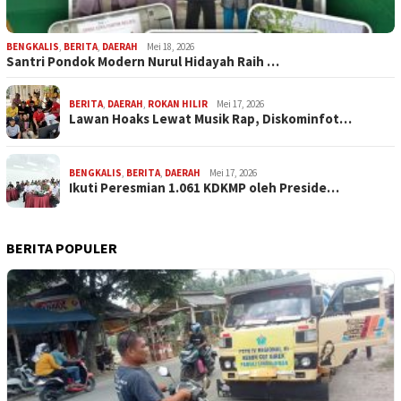
BENGKALIS
,
BERITA
,
DAERAH
Mei 18, 2026
Santri Pondok Modern Nurul Hidayah Raih …
BERITA
,
DAERAH
,
ROKAN HILIR
Mei 17, 2026
Lawan Hoaks Lewat Musik Rap, Diskominfot…
BENGKALIS
,
BERITA
,
DAERAH
Mei 17, 2026
Ikuti Peresmian 1.061 KDKMP oleh Preside…
BERITA POPULER