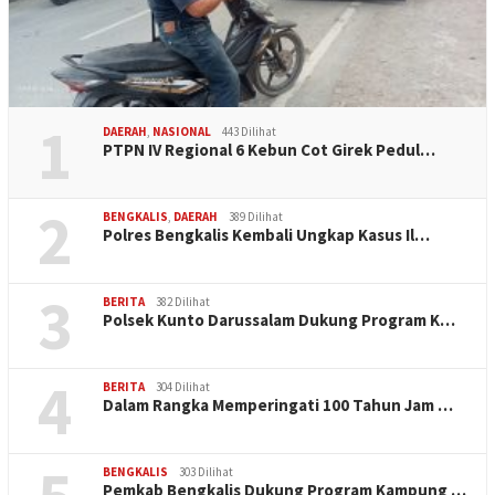
1
DAERAH
,
NASIONAL
443 Dilihat
PTPN IV Regional 6 Kebun Cot Girek Pedul…
2
BENGKALIS
,
DAERAH
389 Dilihat
Polres Bengkalis Kembali Ungkap Kasus Il…
3
BERITA
382 Dilihat
Polsek Kunto Darussalam Dukung Program K…
4
BERITA
304 Dilihat
Dalam Rangka Memperingati 100 Tahun Jam …
BENGKALIS
303 Dilihat
Pemkab Bengkalis Dukung Program Kampung …