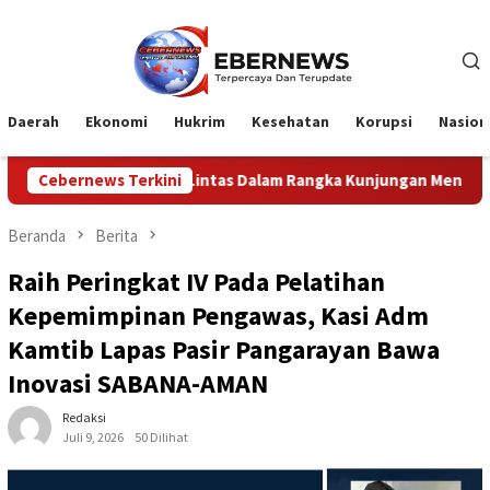
Loncat
ke
konten
Daerah
Ekonomi
Hukrim
Kesehatan
Korupsi
Nasion
ntas Dalam Rangka Kunjungan Menteri Pertahanan RI
Cebernews Terkini
Pr
Beranda
Berita
Raih Peringkat IV Pada Pelatihan
Kepemimpinan Pengawas, Kasi Adm
Kamtib Lapas Pasir Pangarayan Bawa
Inovasi SABANA-AMAN
Redaksi
Juli 9, 2026
50 Dilihat