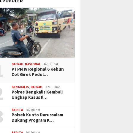
A POPULER
1
DAERAH
,
NASIONAL
443 Dilihat
PTPN IV Regional 6 Kebun
Cot Girek Pedul…
2
BENGKALIS
,
DAERAH
389 Dilihat
Polres Bengkalis Kembali
Ungkap Kasus Il…
3
BERITA
382 Dilihat
Polsek Kunto Darussalam
Dukung Program K…
BERITA
304 Dilihat