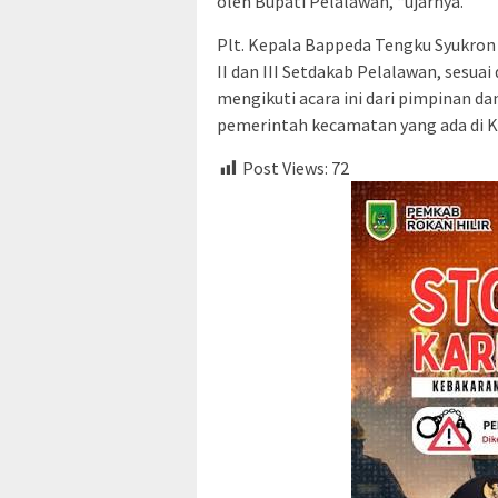
oleh Bupati Pelalawan, “ujarnya.
Plt. Kepala Bappeda Tengku Syukron 
II dan III Setdakab Pelalawan, sesu
mengikuti acara ini dari pimpinan d
pemerintah kecamatan yang ada di 
Post Views:
72