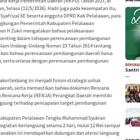
a Kerja Pemerintah Daerah (RKPD) Tahun 2027, di
 Selasa (12/5/2026). Hadir juga pada kesempatan itu,
yafrizal SE beserta anggota DPRD Kab Pelalawan, para
lingkungan Pemerintah Kabupaten Pelalawan
awan H Zukri mengatakan bahwa pelaksanaan
n penting dalam tahapan perencanaan pembangunan
alam Undang-Undang Nomor 23 Tahun 2014 tentang
skan bahwa perencanaan pembangunan daerah harus
kur, serta selaras dengan perencanaan pembangunan
BENGKAL
Santri
…
kortekbang ini menjadi forum strategis untuk
 daerah, serta memastikan bahwa dokumen Rencana
 Rencana Kerja (RENJA) Perangkat Daerah memiliki
langsung terhadap pencapaian target pembangunan
 Kabupaten Pelalawan Tengku Muhammad Syukran
iatan berlangsung selama 2 hari, mulai 12 Mei sampai
ksanakan ini mendapatkan dukungan dan atensi langsung