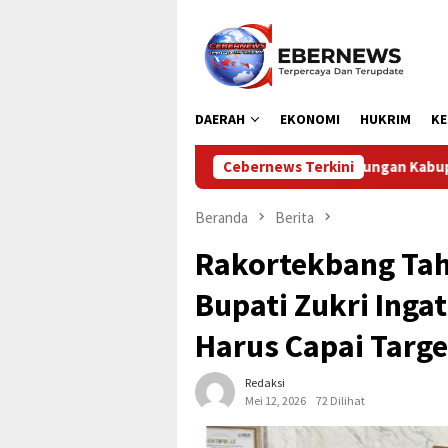
Loncat
ke
konten
DAERAH
EKONOMI
HUKRIM
KE
Dinas Perhubungan Kabupaten Kampar Laksanakan Penga
Cebernews Terkini
Beranda
Berita
Rakortekbang Tah
Bupati Zukri Ing
Harus Capai Targe
Redaksi
Mei 12, 2026
72 Dilihat