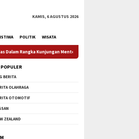
KAMIS, 6 AGUSTUS 2026
ISTIWA
POLITIK
WISATA
teri Pertahanan RI
Profesionalisme Prajurit Jadi Pene
 POPULER
G BERITA
RITA OLAHRAGA
RITA OTOMOTIF
SSAN
W ZEALAND
IM