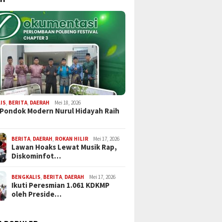
IS
,
BERITA
,
DAERAH
Mei 18, 2026
 Pondok Modern Nurul Hidayah Raih
BERITA
,
DAERAH
,
ROKAN HILIR
Mei 17, 2026
Lawan Hoaks Lewat Musik Rap,
Diskominfot…
BENGKALIS
,
BERITA
,
DAERAH
Mei 17, 2026
Ikuti Peresmian 1.061 KDKMP
oleh Preside…