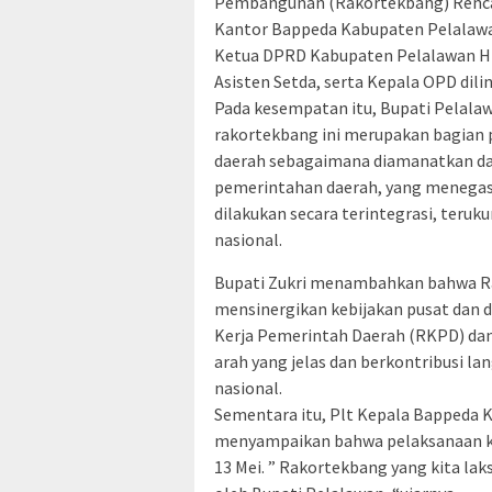
Pembangunan (Rakortekbang) Rencan
Kantor Bappeda Kabupaten Pelalawan,
Ketua DPRD Kabupaten Pelalawan H S
Asisten Setda, serta Kepala OPD di
Pada kesempatan itu, Bupati Pelal
rakortekbang ini merupakan bagia
daerah sebagaimana diamanatkan d
pemerintahan daerah, yang menega
dilakukan secara terintegrasi, teru
nasional.
Bupati Zukri menambahkan bahwa Ra
mensinergikan kebijakan pusat dan
Kerja Pemerintah Daerah (RKPD) dan
arah yang jelas dan berkontribusi 
nasional.
Sementara itu, Plt Kepala Bappeda
menyampaikan bahwa pelaksanaan keg
13 Mei. ” Rakortekbang yang kita la