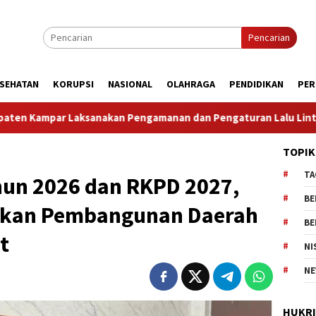
Pencarian
SEHATAN
KORUPSI
NASIONAL
OLAHRAGA
PENDIDIKAN
PER
manan dan Pengaturan Lalu Lintas Dalam Rangka Kunjungan Men
TOPIK
TA
un 2026 dan RKPD 2027,
BE
atkan Pembangunan Daerah
BE
t
NI
NE
HUKR