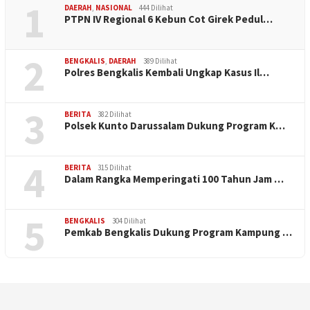
1
DAERAH
,
NASIONAL
444 Dilihat
PTPN IV Regional 6 Kebun Cot Girek Pedul…
2
BENGKALIS
,
DAERAH
389 Dilihat
Polres Bengkalis Kembali Ungkap Kasus Il…
3
BERITA
382 Dilihat
Polsek Kunto Darussalam Dukung Program K…
4
BERITA
315 Dilihat
Dalam Rangka Memperingati 100 Tahun Jam …
5
BENGKALIS
304 Dilihat
Pemkab Bengkalis Dukung Program Kampung …