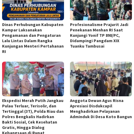
Dinas Perhubungan Kabupaten
Profesionalisme Prajurit Jadi
Kampar Laksanakan
Penekanan Menhan RI Saat
Pengamanan dan Pengaturan
Kunjungi Yonif TP 898/PC,
Lalu Lintas Dalam Rangka
Didampingi Pangdam XIX
Kunjungan Menteri Pertahanan
Tuanku Tambusai
RI
Ekspedisi Merah Putih Jangkau
Anggota Dewan Agus Risna
Pulau Terluar, Terisolir, dan
Apresiasi Disdukcapil
Tertinggal (3T), Polda Riau dan
Menghadirkan Pelayanan
Polres Bengkalis Hadirkan
Adminduk Di Desa Koto Bangun
Bakti Sosial, Cek Kesehatan
Gratis, Hingga Dialog
Kebangsaan di Rupat