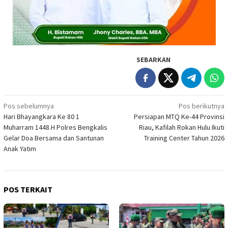
SEBARKAN
Navigasi
Pos sebelumnya
Pos berikutnya
Hari Bhayangkara Ke 80 1
Persiapan MTQ Ke-44 Provinsi
pos
Muharram 1448.H Polres Bengkalis
Riau, Kafilah Rokan Hulu Ikuti
Gelar Doa Bersama dan Santunan
Training Center Tahun 2026
Anak Yatim
POS TERKAIT