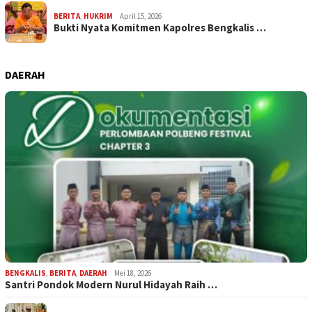
BERITA
,
HUKRIM
April 15, 2026
Bukti Nyata Komitmen Kapolres Bengkalis …
DAERAH
BENGKALIS
,
BERITA
,
DAERAH
Mei 18, 2026
Santri Pondok Modern Nurul Hidayah Raih …