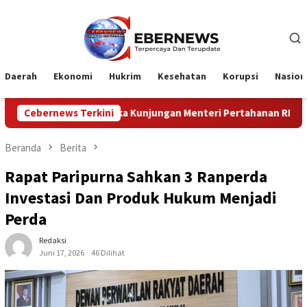
Loncat
ke
konten
Daerah
Ekonomi
Hukrim
Kesehatan
Korupsi
Nasion
 Menteri Pertahanan RI
Cebernews Terkini
Profesionalisme Prajurit Jadi 
Beranda
Berita
Rapat Paripurna Sahkan 3 Ranperda
Investasi Dan Produk Hukum Menjadi
Perda
Redaksi
Juni 17, 2026
46 Dilihat