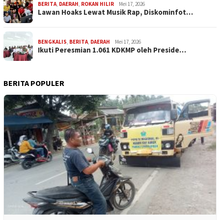
BERITA
,
DAERAH
,
ROKAN HILIR
Mei 17, 2026
Lawan Hoaks Lewat Musik Rap, Diskominfot…
BENGKALIS
,
BERITA
,
DAERAH
Mei 17, 2026
Ikuti Peresmian 1.061 KDKMP oleh Preside…
BERITA POPULER