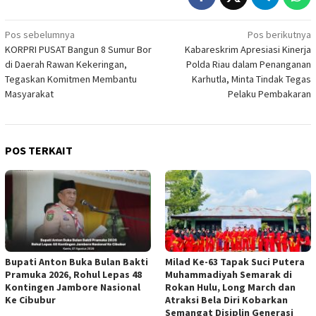
Navigasi
Pos sebelumnya
Pos berikutnya
KORPRI PUSAT Bangun 8 Sumur Bor
Kabareskrim Apresiasi Kinerja
pos
di Daerah Rawan Kekeringan,
Polda Riau dalam Penanganan
Tegaskan Komitmen Membantu
Karhutla, Minta Tindak Tegas
Masyarakat
Pelaku Pembakaran
POS TERKAIT
Bupati Anton Buka Bulan Bakti
Milad Ke-63 Tapak Suci Putera
Pramuka 2026, Rohul Lepas 48
Muhammadiyah Semarak di
Kontingen Jambore Nasional
Rokan Hulu, Long March dan
Ke Cibubur
Atraksi Bela Diri Kobarkan
Semangat Disiplin Generasi