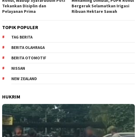
Rohul, Wabup Syafaruddin Poti
Menaming Dimulai, PUPR Rohul
Tekankan Disiplin dan
Bergerak Selamatkan Irigasi
Pelayanan Prima
Ribuan Hektare Sawah
TOPIK POPULER
TAG BERITA
BERITA OLAHRAGA
BERITA OTOMOTIF
NISSAN
NEW ZEALAND
HUKRIM