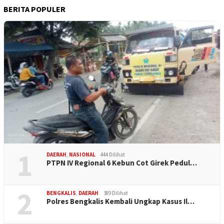
BERITA POPULER
1
DAERAH
,
NASIONAL
444 Dilihat
PTPN IV Regional 6 Kebun Cot Girek Pedul…
2
BENGKALIS
,
DAERAH
389 Dilihat
Polres Bengkalis Kembali Ungkap Kasus Il…