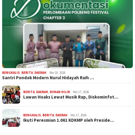
BENGKALIS
,
BERITA
,
DAERAH
Mei 18, 2026
Santri Pondok Modern Nurul Hidayah Raih …
BERITA
,
DAERAH
,
ROKAN HILIR
Mei 17, 2026
Lawan Hoaks Lewat Musik Rap, Diskominfot…
BENGKALIS
,
BERITA
,
DAERAH
Mei 17, 2026
Ikuti Peresmian 1.061 KDKMP oleh Preside…