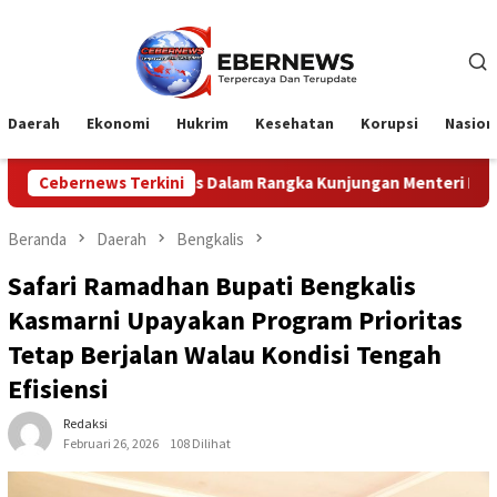
Loncat
ke
konten
Daerah
Ekonomi
Hukrim
Kesehatan
Korupsi
Nasion
 Dalam Rangka Kunjungan Menteri Pertahanan RI
Cebernews Terkini
Profes
Beranda
Daerah
Bengkalis
Safari Ramadhan Bupati Bengkalis
Kasmarni Upayakan Program Prioritas
Tetap Berjalan Walau Kondisi Tengah
Efisiensi
Redaksi
Februari 26, 2026
108 Dilihat