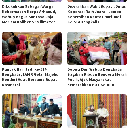
Dikukuhkan Sebagai Warga
Diserahkan Wakil Bupati, Dinas
Kehormatan Korps Arhanud,
Koperasi Raih Juara I Lomba
Wabup Bagus Santoso Jajal
Kebersihan Kantor Hari Jadi
Meriam Kaliber 57 Milimeter
Ke-514 Bengkalis
Puncak Hari Jadi ke-514
Bupati Dan Wabup Bengkalis
Bengkalis, LAMR Gelar Majelis
Bagikan Ribuan Bendera Merah
Kenduri Adat Bersama Bupati
Putih, Ajak Masyarakat
Kasmarni
Semarakkan HUT Ke-81 RI