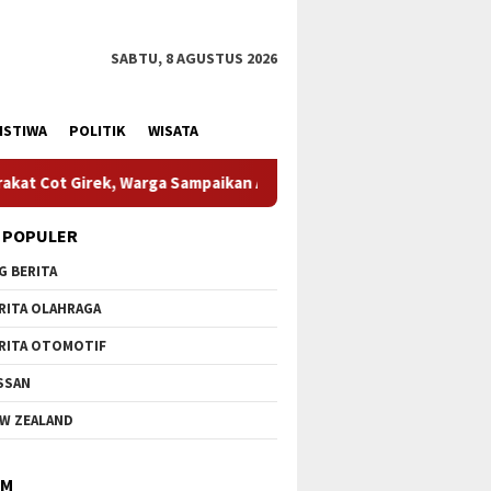
SABTU, 8 AGUSTUS 2026
ISTIWA
POLITIK
WISATA
paikan Apresiasi
HUT Ke-1 Kodam XIX Tuanku Tambusai, 
 POPULER
G BERITA
RITA OLAHRAGA
RITA OTOMOTIF
SSAN
W ZEALAND
IM