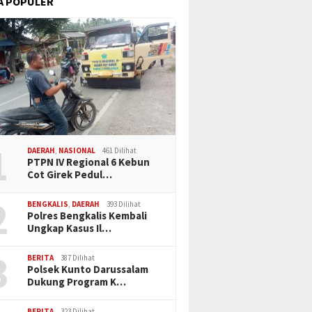
A POPULER
1
DAERAH
,
NASIONAL
461 Dilihat
PTPN IV Regional 6 Kebun
Cot Girek Pedul…
2
BENGKALIS
,
DAERAH
393 Dilihat
Polres Bengkalis Kembali
Ungkap Kasus Il…
3
BERITA
387 Dilihat
Polsek Kunto Darussalam
Dukung Program K…
BERITA
323 Dilihat