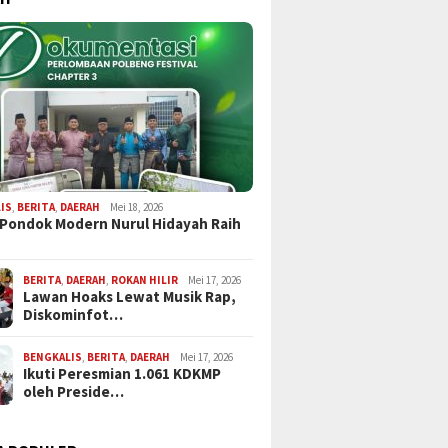
IS
,
BERITA
,
DAERAH
Mei 18, 2026
 Pondok Modern Nurul Hidayah Raih
BERITA
,
DAERAH
,
ROKAN HILIR
Mei 17, 2026
Lawan Hoaks Lewat Musik Rap,
Diskominfot…
BENGKALIS
,
BERITA
,
DAERAH
Mei 17, 2026
Ikuti Peresmian 1.061 KDKMP
oleh Preside…