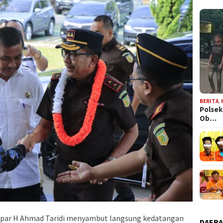
BERITA
,
Polsek
Ob…
par H Ahmad Taridi menyambut langsung kedatangan
DAER