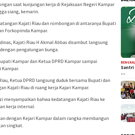
ongan saat kunjungan kerja di Kejaksaan Negeri Kampar
gga siang, kemarin.
datangan Kajati Riau dan rombongan di antaranya Bupati
an Forkopimda Kampar.
 dinas, Kajati Riau H Akmal Abbas disambut langsung
i dengan pengalungan bunga.
i Bupati Kampar dan Ketua DPRD Kampar sampai
BENGKAL
Santri
i Kampar.
…
Riau, Ketua DPRD langsung duduk bersama Bupati dan
 Kajati Riau di ruang kerja Kajari Kampar.
i menyampaikan bahwa kedatangan Kajati Riau ke
n kerja internal.
si dan dengan Kejari Kampar dalam rangka membangun
an singkat.