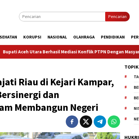
Pencarian
SEHATAN
KORUPSI
NASIONAL
OLAHRAGA
PENDIDIKAN
PER
il Mediasi Konflik PTPN Dengan Masyarakat Cot Girek, Warga Sam
TOPIK
TA
ati Riau di Kejari Kampar,
BE
ersinergi dan
BE
alam Membangun Negeri
NI
NE
HUKR