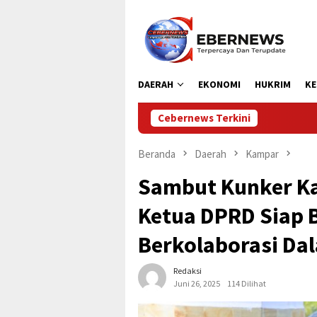
Loncat
ke
konten
DAERAH
EKONOMI
HUKRIM
KE
Cebernews Terkini
Bupati Aceh Utara Berhas
Beranda
Daerah
Kampar
Sambut Kunker Kaj
Ketua DPRD Siap B
Berkolaborasi D
Redaksi
Juni 26, 2025
114 Dilihat