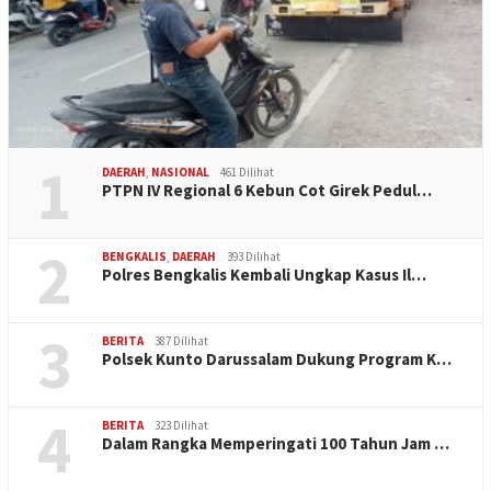
1
DAERAH
,
NASIONAL
461 Dilihat
PTPN IV Regional 6 Kebun Cot Girek Pedul…
2
BENGKALIS
,
DAERAH
393 Dilihat
Polres Bengkalis Kembali Ungkap Kasus Il…
3
BERITA
387 Dilihat
Polsek Kunto Darussalam Dukung Program K…
4
BERITA
323 Dilihat
Dalam Rangka Memperingati 100 Tahun Jam …