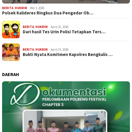
BERITA
,
HUKRIM
Mei 3, 2026
Polsek Kalideres Ringkus Dua Pengedar Ob…
BERITA
,
HUKRIM
April 21, 2026
Dari hasil Tes Urin Polisi Tetapkan Ters…
BERITA
,
HUKRIM
April 15, 2026
Bukti Nyata Komitmen Kapolres Bengkalis …
DAERAH