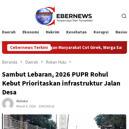
Loncat
ke
konten
Daerah
Ekonomi
Hukrim
Kesehatan
Korupsi
Nasion
N Dengan Masyarakat Cot Girek, Warga Sampaikan Apresiasi
Cebernews Terkini
Beranda
Daerah
Rokan Hulu
Sambut Lebaran, 2026 PUPR Rohul
Kebut Prioritaskan infrastruktur Jalan
Desa
Redaksi
Maret 4, 2026
104 Dilihat