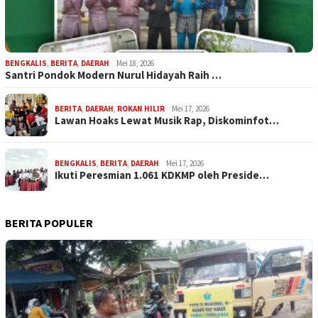
BENGKALIS
,
BERITA
,
DAERAH
Mei 18, 2026
Santri Pondok Modern Nurul Hidayah Raih …
BERITA
,
DAERAH
,
ROKAN HILIR
Mei 17, 2026
Lawan Hoaks Lewat Musik Rap, Diskominfot…
BENGKALIS
,
BERITA
,
DAERAH
Mei 17, 2026
Ikuti Peresmian 1.061 KDKMP oleh Preside…
BERITA POPULER