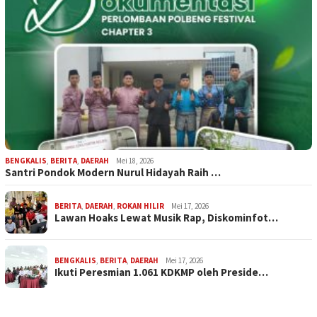
BENGKALIS
,
BERITA
,
DAERAH
Mei 18, 2026
Santri Pondok Modern Nurul Hidayah Raih …
BERITA
,
DAERAH
,
ROKAN HILIR
Mei 17, 2026
Lawan Hoaks Lewat Musik Rap, Diskominfot…
BENGKALIS
,
BERITA
,
DAERAH
Mei 17, 2026
Ikuti Peresmian 1.061 KDKMP oleh Preside…