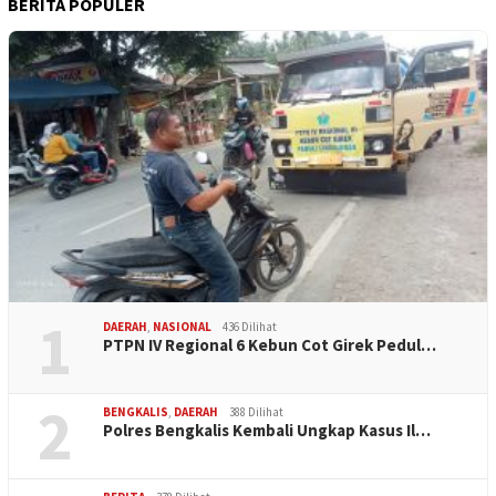
BERITA POPULER
1
DAERAH
,
NASIONAL
436 Dilihat
PTPN IV Regional 6 Kebun Cot Girek Pedul…
2
BENGKALIS
,
DAERAH
388 Dilihat
Polres Bengkalis Kembali Ungkap Kasus Il…