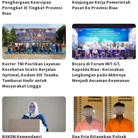
Penghargaan Kearsipan
Kunjungan Kerja Pemerintah
Peringkat III Tingkat Provinsi
Pusat Ke Provinsi Riau
Riau
Kaster TNI Pastikan Layanan
Bicara di Forum IMT-GT,
Kesehatan Gratis Berjalan
Kapolda Riau : Kerusakan
Optimal, Kodam XIX Tuanku
Lingkungan pada Akhirnya
Tambusai Hadir untuk
Menjadi Ancaman Keamanan
Masyarakat Lingga
BSKDN Kemendagri
Dua Pria Ditangkap Polsek