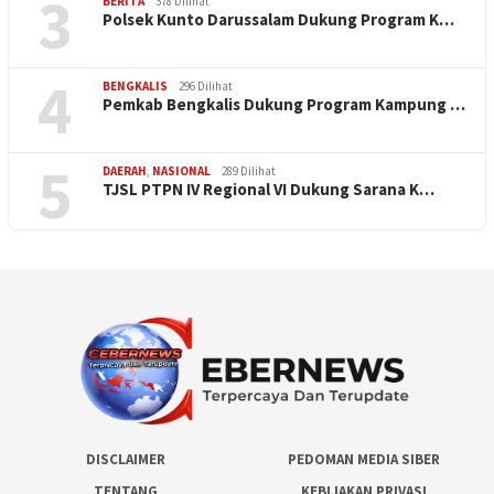
3
BERITA
378 Dilihat
Polsek Kunto Darussalam Dukung Program K…
4
BENGKALIS
296 Dilihat
Pemkab Bengkalis Dukung Program Kampung …
5
DAERAH
,
NASIONAL
289 Dilihat
TJSL PTPN IV Regional VI Dukung Sarana K…
DISCLAIMER
PEDOMAN MEDIA SIBER
TENTANG
KEBIJAKAN PRIVASI