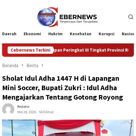
Loncat
ke
konten
Daerah
Ekonomi
Hukrim
Kesehatan
Korupsi
Nasion
 Kearsipan Peringkat III Tingkat Provinsi Riau
Cebernews Terkini
Kadiskes M
Beranda
Berita
Sholat Idul Adha 1447 H di Lapangan
Mini Soccer, Bupati Zukri : Idul Adha
Mengajarkan Tentang Gotong Royong
Redaksi
Mei 28, 2026
56 Dilihat