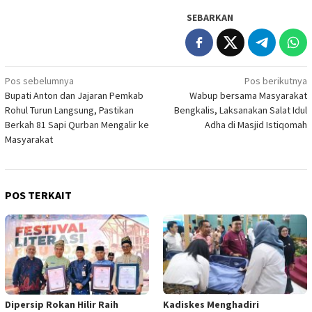
SEBARKAN
Navigasi
Pos sebelumnya
Pos berikutnya
Bupati Anton dan Jajaran Pemkab
Wabup bersama Masyarakat
pos
Rohul Turun Langsung, Pastikan
Bengkalis, Laksanakan Salat Idul
Berkah 81 Sapi Qurban Mengalir ke
Adha di Masjid Istiqomah
Masyarakat
POS TERKAIT
Dipersip Rokan Hilir Raih
Kadiskes Menghadiri