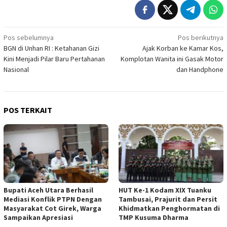
Navigasi
Pos sebelumnya
Pos berikutnya
BGN di Unhan RI : Ketahanan Gizi
Ajak Korban ke Kamar Kos,
pos
Kini Menjadi Pilar Baru Pertahanan
Komplotan Wanita ini Gasak Motor
Nasional
dan Handphone
POS TERKAIT
Bupati Aceh Utara Berhasil
HUT Ke-1 Kodam XIX Tuanku
Mediasi Konflik PTPN Dengan
Tambusai, Prajurit dan Persit
Masyarakat Cot Girek, Warga
Khidmatkan Penghormatan di
Sampaikan Apresiasi
TMP Kusuma Dharma