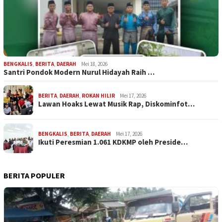
BENGKALIS
,
BERITA
,
DAERAH
Mei 18, 2026
Santri Pondok Modern Nurul Hidayah Raih …
BERITA
,
DAERAH
,
ROKAN HILIR
Mei 17, 2026
Lawan Hoaks Lewat Musik Rap, Diskominfot…
BENGKALIS
,
BERITA
,
DAERAH
Mei 17, 2026
Ikuti Peresmian 1.061 KDKMP oleh Preside…
BERITA POPULER