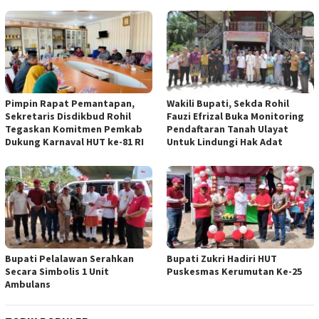
Pimpin Rapat Pemantapan,
Wakili Bupati, Sekda Rohil
Sekretaris Disdikbud Rohil
Fauzi Efrizal Buka Monitoring
Tegaskan Komitmen Pemkab
Pendaftaran Tanah Ulayat
Dukung Karnaval HUT ke-81 RI
Untuk Lindungi Hak Adat
Bupati Pelalawan Serahkan
Bupati Zukri Hadiri HUT
Secara Simbolis 1 Unit
Puskesmas Kerumutan Ke-25
Ambulans