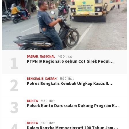
1
DAERAH
,
NASIONAL
446 Dilihat
PTPN IV Regional 6 Kebun Cot Girek Pedul…
2
BENGKALIS
,
DAERAH
389 Dilihat
Polres Bengkalis Kembali Ungkap Kasus Il…
3
BERITA
383 Dilihat
Polsek Kunto Darussalam Dukung Program K…
BERITA
316 Dilihat
Dalam Rangka Memperingati 100 Tahun Jam …