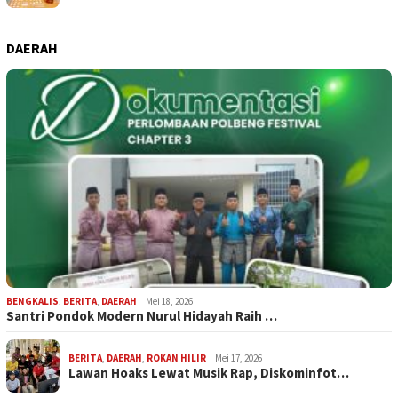
DAERAH
BENGKALIS
,
BERITA
,
DAERAH
Mei 18, 2026
Santri Pondok Modern Nurul Hidayah Raih …
BERITA
,
DAERAH
,
ROKAN HILIR
Mei 17, 2026
Lawan Hoaks Lewat Musik Rap, Diskominfot…