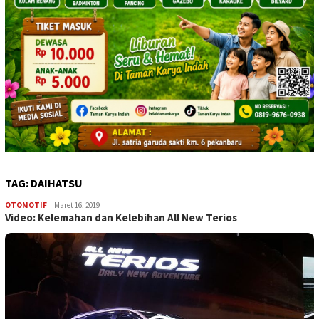
TAG:
DAIHATSU
OTOMOTIF
cebernih
Maret 16, 2019
Video: Kelemahan dan Kelebihan All New Terios