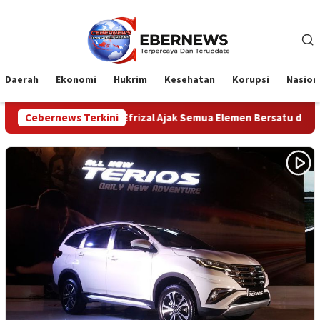
Loncat
ke
konten
Daerah
Ekonomi
Hukrim
Kesehatan
Korupsi
Nasion
 Sekda Fauzi Efrizal Ajak Semua Elemen Bersatu dalam Keberagama
Cebernews Terkini