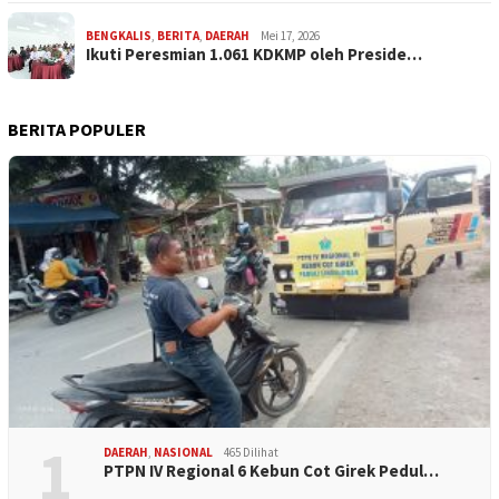
BENGKALIS
,
BERITA
,
DAERAH
Mei 17, 2026
Ikuti Peresmian 1.061 KDKMP oleh Preside…
BERITA POPULER
1
DAERAH
,
NASIONAL
465 Dilihat
PTPN IV Regional 6 Kebun Cot Girek Pedul…