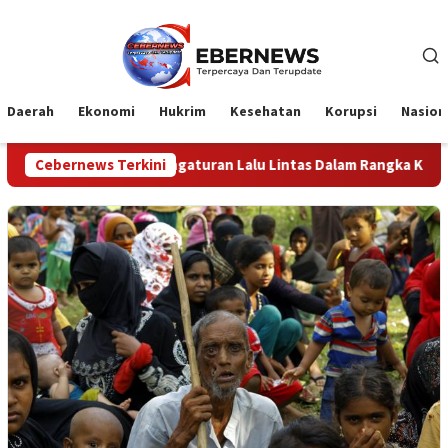
Loncat
ke
konten
Daerah
Ekonomi
Hukrim
Kesehatan
Korupsi
Nasion
 dan Pengaturan Lalu Lintas Dalam Rangka Kunjungan Menteri 
Cebernews Terkini