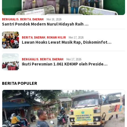
BENGKALIS
,
BERITA
,
DAERAH
Mei 18, 2026
Santri Pondok Modern Nurul Hidayah Raih …
BERITA
,
DAERAH
,
ROKAN HILIR
Mei 17, 2026
Lawan Hoaks Lewat Musik Rap, Diskominfot…
BENGKALIS
,
BERITA
,
DAERAH
Mei 17, 2026
Ikuti Peresmian 1.061 KDKMP oleh Preside…
BERITA POPULER