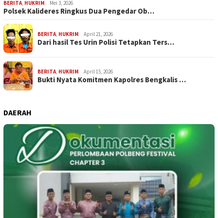
BERITA
,
HUKRIM
Mei 3, 2026
Polsek Kalideres Ringkus Dua Pengedar Ob…
BERITA
,
HUKRIM
April 21, 2026
Dari hasil Tes Urin Polisi Tetapkan Ters…
BERITA
,
HUKRIM
April 15, 2026
Bukti Nyata Komitmen Kapolres Bengkalis …
DAERAH