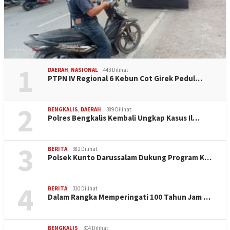
1
DAERAH
,
NASIONAL
443 Dilihat
PTPN IV Regional 6 Kebun Cot Girek Pedul…
2
BENGKALIS
,
DAERAH
389 Dilihat
Polres Bengkalis Kembali Ungkap Kasus Il…
3
BERITA
382 Dilihat
Polsek Kunto Darussalam Dukung Program K…
4
BERITA
310 Dilihat
Dalam Rangka Memperingati 100 Tahun Jam …
BENGKALIS
304 Dilihat