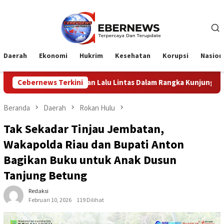
Loncat
ke
konten
Daerah
Ekonomi
Hukrim
Kesehatan
Korupsi
Nasion
n Lalu Lintas Dalam Rangka Kunjungan Menteri Pertahanan RI
Cebernews Terkini
Beranda
Daerah
Rokan Hulu
Tak Sekadar Tinjau Jembatan,
Wakapolda Riau dan Bupati Anton
Bagikan Buku untuk Anak Dusun
Tanjung Betung
Redaksi
Februari 10, 2026
119 Dilihat