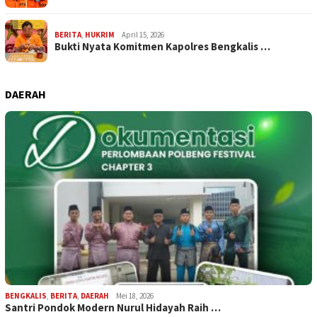
BERITA
,
HUKRIM
April 15, 2026
Bukti Nyata Komitmen Kapolres Bengkalis …
DAERAH
BENGKALIS
,
BERITA
,
DAERAH
Mei 18, 2026
Santri Pondok Modern Nurul Hidayah Raih …