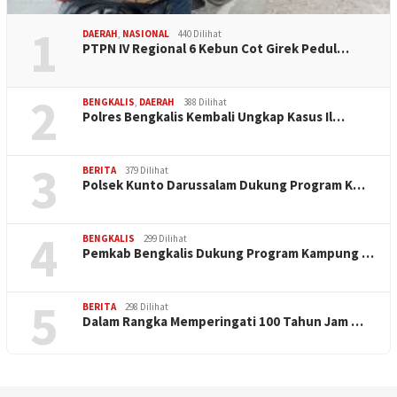
1
DAERAH
,
NASIONAL
440 Dilihat
PTPN IV Regional 6 Kebun Cot Girek Pedul…
2
BENGKALIS
,
DAERAH
388 Dilihat
Polres Bengkalis Kembali Ungkap Kasus Il…
3
BERITA
379 Dilihat
Polsek Kunto Darussalam Dukung Program K…
4
BENGKALIS
299 Dilihat
Pemkab Bengkalis Dukung Program Kampung …
5
BERITA
298 Dilihat
Dalam Rangka Memperingati 100 Tahun Jam …