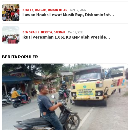
BERITA
,
DAERAH
,
ROKAN HILIR
Mei 17, 2026
Lawan Hoaks Lewat Musik Rap, Diskominfot…
BENGKALIS
,
BERITA
,
DAERAH
Mei 17, 2026
Ikuti Peresmian 1.061 KDKMP oleh Preside…
BERITA POPULER