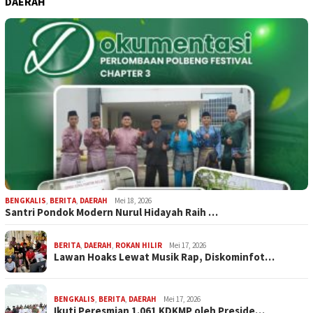
DAERAH
BENGKALIS
,
BERITA
,
DAERAH
Mei 18, 2026
Santri Pondok Modern Nurul Hidayah Raih …
BERITA
,
DAERAH
,
ROKAN HILIR
Mei 17, 2026
Lawan Hoaks Lewat Musik Rap, Diskominfot…
BENGKALIS
,
BERITA
,
DAERAH
Mei 17, 2026
Ikuti Peresmian 1.061 KDKMP oleh Preside…