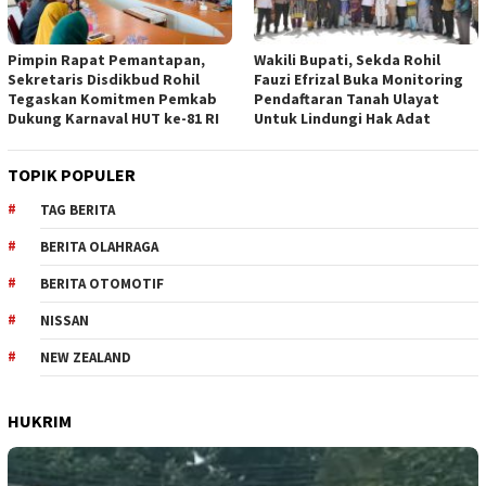
Pimpin Rapat Pemantapan,
Wakili Bupati, Sekda Rohil
Sekretaris Disdikbud Rohil
Fauzi Efrizal Buka Monitoring
Tegaskan Komitmen Pemkab
Pendaftaran Tanah Ulayat
Dukung Karnaval HUT ke-81 RI
Untuk Lindungi Hak Adat
TOPIK POPULER
TAG BERITA
BERITA OLAHRAGA
BERITA OTOMOTIF
NISSAN
NEW ZEALAND
HUKRIM