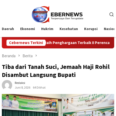
Loncat
ke
konten
Daerah
Ekonomi
Hukrim
Kesehatan
Korupsi
Nasion
ampar Raih Penghargaan Terbaik II Perencanaan dan Pencapaian Dae
Cebernews Terkini
Beranda
Berita
Tiba dari Tanah Suci, Jemaah Haji Rohil
Disambut Langsung Bupati
Redaksi
Juni 8, 2026
64 Dilihat