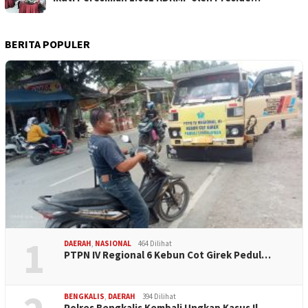
BERITA POPULER
1
DAERAH
,
NASIONAL
464 Dilihat
PTPN IV Regional 6 Kebun Cot Girek Pedul…
BENGKALIS
,
DAERAH
394 Dilihat
Polres Bengkalis Kembali Ungkap Kasus Il…