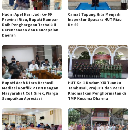
Hadiri Apel Hari Jadi ke-69
Camat Tapung Hilir Menjadi
Provinsi Riau, Bupati Kampar
Inspektur Upacara HUT Riau
Raih Penghargaan Terbaik II
Ke-69
Perencanaan dan Pencapaian
Daerah
Bupati Aceh Utara Berhasil
HUT Ke-1 Kodam XIX Tuanku
Mediasi Konflik PTPN Dengan
Tambusai, Prajurit dan Persit
Masyarakat Cot Girek, Warga
Khidmatkan Penghormatan di
Sampaikan Apresiasi
TMP Kusuma Dharma