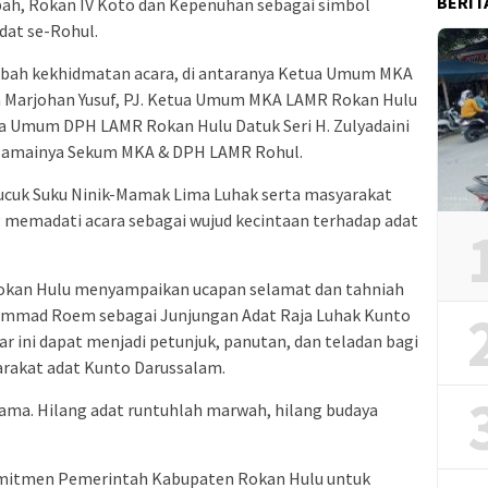
BERIT
bah, Rokan IV Koto dan Kepenuhan sebagai simbol
dat se-Rohul.
bah kekhidmatan acara, di antaranya Ketua Umum MKA
ja Marjohan Yusuf, PJ. Ketua Umum MKA LAMR Rokan Hulu
etua Umum DPH LAMR Rokan Hulu Datuk Seri H. Zulyadaini
rsamainya Sekum MKA & DPH LAMR Rohul.
Pucuk Suku Ninik-Mamak Lima Luhak serta masyarakat
memadati acara sebagai wujud kecintaan terhadap adat
okan Hulu menyampaikan ucapan selamat dan tahniah
ammad Roem sebagai Junjungan Adat Raja Luhak Kunto
r ini dapat menjadi petunjuk, panutan, dan teladan bagi
rakat adat Kunto Darussalam.
rsama. Hilang adat runtuhlah marwah, hilang budaya
omitmen Pemerintah Kabupaten Rokan Hulu untuk