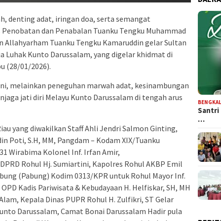
h, denting adat, iringan doa, serta semangat
s Penobatan dan Penabalan Tuanku Tengku Muhammad
n Allahyarham Tuanku Tengku Kamaruddin gelar Sultan
a Luhak Kunto Darussalam, yang digelar khidmat di
 (28/01/2026).
oni, melainkan peneguhan marwah adat, kesinambungan
jaga jati diri Melayu Kunto Darussalam di tengah arus
BENGKAL
Santri
…
iau yang diwakilkan Staff Ahli Jendri Salmon Ginting,
din Poti, S.H, MM, Pangdam – Kodam XIX/Tuanku
1 Wirabima Kolonel Inf. Irfan Amir,
 DPRD Rohul Hj. Sumiartini, Kapolres Rohul AKBP Emil
ghubung (Pabung) Kodim 0313/KPR untuk Rohul Mayor Inf.
 OPD Kadis Pariwisata & Kebudayaan H. Helfiskar, SH, MH
Alam, Kepala Dinas PUPR Rohul H. Zulfikri, ST Gelar
unto Darussalam, Camat Bonai Darussalam Hadir pula