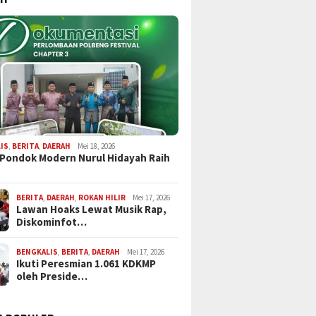
IS
,
BERITA
,
DAERAH
Mei 18, 2026
 Pondok Modern Nurul Hidayah Raih
BERITA
,
DAERAH
,
ROKAN HILIR
Mei 17, 2026
Lawan Hoaks Lewat Musik Rap,
Diskominfot…
BENGKALIS
,
BERITA
,
DAERAH
Mei 17, 2026
Ikuti Peresmian 1.061 KDKMP
oleh Preside…