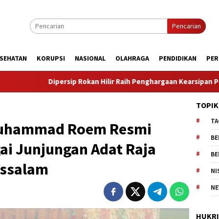
Pencarian
SEHATAN
KORUPSI
NASIONAL
OLAHRAGA
PENDIDIKAN
PER
okan Hilir Raih Penghargaan Kearsipan Peringkat III Tingkat Provi
TOPIK
TA
Muhammad Roem Resmi
BE
ai Junjungan Adat Raja
BE
ussalam
NI
NE
HUKR