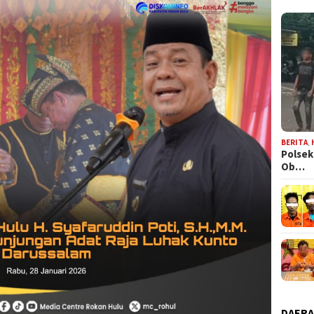
BERITA
,
Polsek
Ob…
DAER