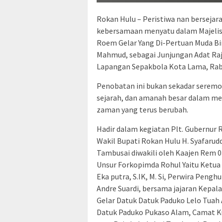
Rokan Hulu – Peristiwa nan bersejara
kebersamaan menyatu dalam Majeli
Roem Gelar Yang Di-Pertuan Muda Bi
Mahmud, sebagai Junjungan Adat Raj
Lapangan Sepakbola Kota Lama, Rabu
Penobatan ini bukan sekadar serem
sejarah, dan amanah besar dalam men
zaman yang terus berubah.
Hadir dalam kegiatan Plt. Gubernur R
Wakil Bupati Rokan Hulu H. Syafarud
Tambusai diwakili oleh Kaajen Rem 03
Unsur Forkopimda Rohul Yaitu Ketua
Eka putra, S.IK, M. Si, Perwira Pen
Andre Suardi, bersama jajaran Kepala
Gelar Datuk Datuk Paduko Lelo Tuah 
Datuk Paduko Pukaso Alam, Camat K