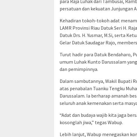
para Raja Luhak dari Tambusai, Ram
persatuan dan kekuatan Junjungan A
Kehadiran tokoh-tokoh adat menam
LAMR Provinsi Riau Datuk Seri H. Ra
Datuk Drs. H. Yusmar, M.Si, serta K
Gelar Datuk Saudagar Rajo, membe
Turut hadir para Datuk Bendaharo, 
umum Luhak Kunto Darussalam yang 
dan pemimpinnya.
Dalam sambutannya, Wakil Bupati R
atas penabalan Tuanku Tengku Muh
Darussalam. Ia berharap amanah besa
seluruh anak kemenakan serta masya
“Adat dan budaya wajib kita jaga be
kosonglah jiwa,” tegas Wabup.
Lebih lanjut, Wabup menegaskan k