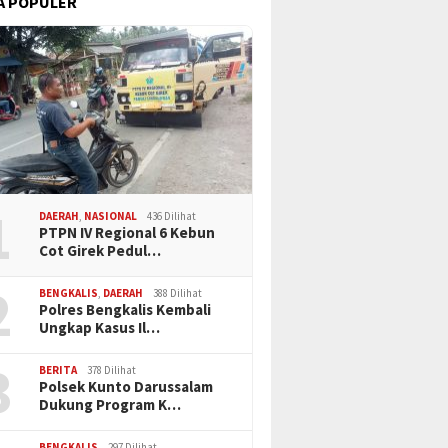
A POPULER
1
DAERAH
,
NASIONAL
436 Dilihat
PTPN IV Regional 6 Kebun
Cot Girek Pedul…
2
BENGKALIS
,
DAERAH
388 Dilihat
Polres Bengkalis Kembali
Ungkap Kasus Il…
3
BERITA
378 Dilihat
Polsek Kunto Darussalam
Dukung Program K…
BENGKALIS
297 Dilihat