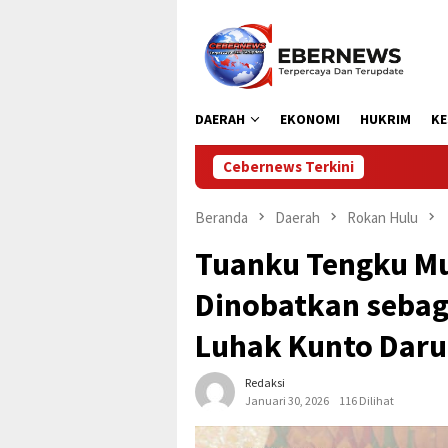
Loncat
ke
konten
DAERAH
EKONOMI
HUKRIM
KE
Cebernews Terkini
Dipersip R
Beranda
Daerah
Rokan Hulu
Tuanku Tengku 
Dinobatkan sebag
Luhak Kunto Dar
Redaksi
Januari 30, 2026
116 Dilihat