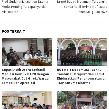
Prof. Zudan : Manajemen Talenta
Target Bupati Bistamam Terpenuhi,
pos
Modal Penting Tercapainya Visi
Sekda Rohil Terima Trofi Juara
Misi Daerah
Umum MTQ Riau 2026
POS TERKAIT
Bupati Aceh Utara Berhasil
HUT Ke-1 Kodam XIX Tuanku
Mediasi Konflik PTPN Dengan
Tambusai, Prajurit dan Persit
Masyarakat Cot Girek, Warga
Khidmatkan Penghormatan di
Sampaikan Apresiasi
TMP Kusuma Dharma