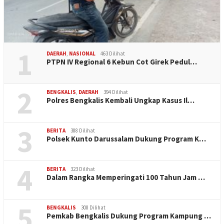
1
DAERAH
,
NASIONAL
463 Dilihat
PTPN IV Regional 6 Kebun Cot Girek Pedul…
2
BENGKALIS
,
DAERAH
394 Dilihat
Polres Bengkalis Kembali Ungkap Kasus Il…
3
BERITA
388 Dilihat
Polsek Kunto Darussalam Dukung Program K…
4
BERITA
323 Dilihat
Dalam Rangka Memperingati 100 Tahun Jam …
5
BENGKALIS
308 Dilihat
Pemkab Bengkalis Dukung Program Kampung …