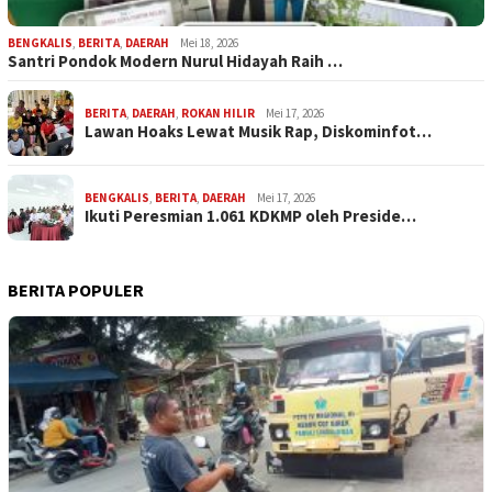
BENGKALIS
,
BERITA
,
DAERAH
Mei 18, 2026
Santri Pondok Modern Nurul Hidayah Raih …
BERITA
,
DAERAH
,
ROKAN HILIR
Mei 17, 2026
Lawan Hoaks Lewat Musik Rap, Diskominfot…
BENGKALIS
,
BERITA
,
DAERAH
Mei 17, 2026
Ikuti Peresmian 1.061 KDKMP oleh Preside…
BERITA POPULER