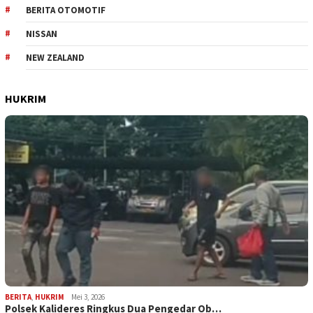
BERITA OTOMOTIF
NISSAN
NEW ZEALAND
HUKRIM
BERITA
,
HUKRIM
Mei 3, 2026
Polsek Kalideres Ringkus Dua Pengedar Ob…