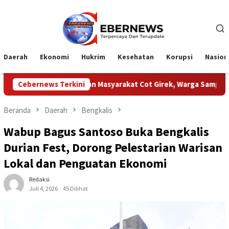
Loncat
ke
konten
Daerah
Ekonomi
Hukrim
Kesehatan
Korupsi
Nasion
 Dengan Masyarakat Cot Girek, Warga Sampaikan Apresiasi
Cebernews Terkini
Beranda
Daerah
Bengkalis
Wabup Bagus Santoso Buka Bengkalis
Durian Fest, Dorong Pelestarian Warisan
Lokal dan Penguatan Ekonomi
Redaksi
Juli 4, 2026
45 Dilihat