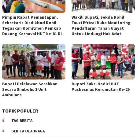
Pimpin Rapat Pemantapan,
Wakili Bupati, Sekda Rohil
Sekretaris Disdikbud Rohil
Fauzi Efrizal Buka Monitoring
Tegaskan Komitmen Pemkab
Pendaftaran Tanah Ulayat
Dukung Karnaval HUT ke-81 RI
Untuk Lindungi Hak Adat
Bupati Pelalawan Serahkan
Bupati Zukri Hadiri HUT
Secara Simbolis 1 Unit
Puskesmas Kerumutan Ke-25
Ambulans
TOPIK POPULER
TAG BERITA
BERITA OLAHRAGA