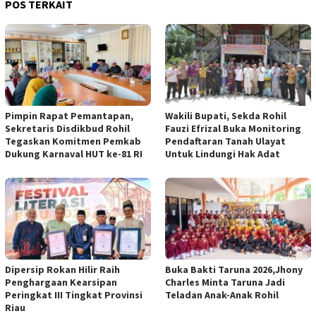
POS TERKAIT
Pimpin Rapat Pemantapan,
Wakili Bupati, Sekda Rohil
Sekretaris Disdikbud Rohil
Fauzi Efrizal Buka Monitoring
Tegaskan Komitmen Pemkab
Pendaftaran Tanah Ulayat
Dukung Karnaval HUT ke-81 RI
Untuk Lindungi Hak Adat
Dipersip Rokan Hilir Raih
Buka Bakti Taruna 2026,Jhony
Penghargaan Kearsipan
Charles Minta Taruna Jadi
Peringkat III Tingkat Provinsi
Teladan Anak-Anak Rohil
Riau