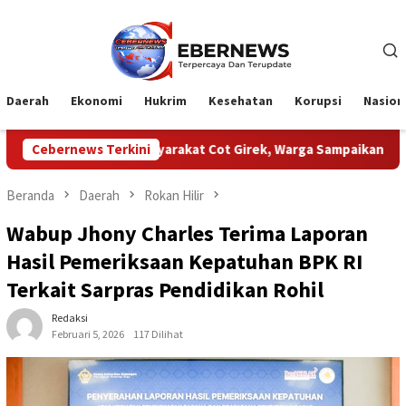
Loncat
ke
konten
Daerah
Ekonomi
Hukrim
Kesehatan
Korupsi
Nasion
n Masyarakat Cot Girek, Warga Sampaikan Apresiasi
Cebernews Terkini
HUT K
Beranda
Daerah
Rokan Hilir
Wabup Jhony Charles Terima Laporan
Hasil Pemeriksaan Kepatuhan BPK RI
Terkait Sarpras Pendidikan Rohil
Redaksi
Februari 5, 2026
117 Dilihat