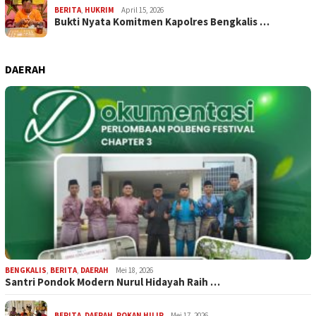
BERITA
,
HUKRIM
April 15, 2026
Bukti Nyata Komitmen Kapolres Bengkalis …
DAERAH
BENGKALIS
,
BERITA
,
DAERAH
Mei 18, 2026
Santri Pondok Modern Nurul Hidayah Raih …
BERITA
,
DAERAH
,
ROKAN HILIR
Mei 17, 2026