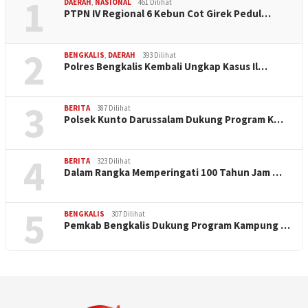
1
DAERAH
,
NASIONAL
461 Dilihat
PTPN IV Regional 6 Kebun Cot Girek Pedul…
2
BENGKALIS
,
DAERAH
393 Dilihat
Polres Bengkalis Kembali Ungkap Kasus Il…
3
BERITA
387 Dilihat
Polsek Kunto Darussalam Dukung Program K…
4
BERITA
323 Dilihat
Dalam Rangka Memperingati 100 Tahun Jam …
5
BENGKALIS
307 Dilihat
Pemkab Bengkalis Dukung Program Kampung …