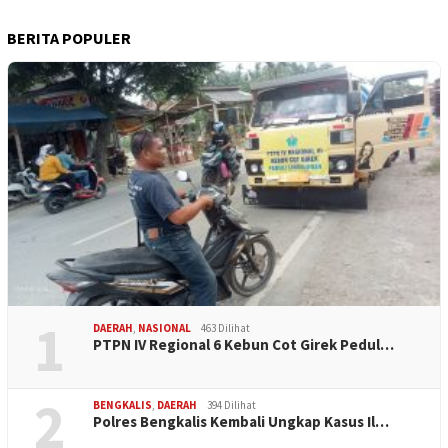
BERITA POPULER
1
DAERAH
,
NASIONAL
463 Dilihat
PTPN IV Regional 6 Kebun Cot Girek Pedul…
2
BENGKALIS
,
DAERAH
394 Dilihat
Polres Bengkalis Kembali Ungkap Kasus Il…