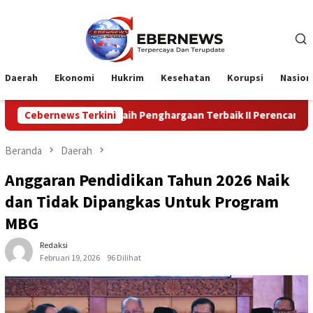
Loncat
ke
konten
Daerah
Ekonomi
Hukrim
Kesehatan
Korupsi
Nasion
ampar Raih Penghargaan Terbaik II Perencanaan dan Pencapaian Dae
Cebernews Terkini
Beranda
Daerah
Anggaran Pendidikan Tahun 2026 Naik
dan Tidak Dipangkas Untuk Program
MBG
Redaksi
Februari 19, 2026
96 Dilihat