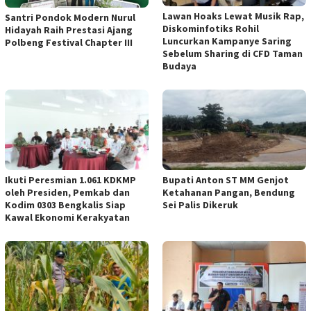
Lawan Hoaks Lewat Musik Rap,
Santri Pondok Modern Nurul
Diskominfotiks Rohil
Hidayah Raih Prestasi Ajang
Luncurkan Kampanye Saring
Polbeng Festival Chapter III
Sebelum Sharing di CFD Taman
Budaya
Ikuti Peresmian 1.061 KDKMP
Bupati Anton ST MM Genjot
oleh Presiden, Pemkab dan
Ketahanan Pangan, Bendung
Kodim 0303 Bengkalis Siap
Sei Palis Dikeruk
Kawal Ekonomi Kerakyatan