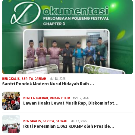
BENGKALIS
,
BERITA
,
DAERAH
Mei 18, 2026
Santri Pondok Modern Nurul Hidayah Raih …
BERITA
,
DAERAH
,
ROKAN HILIR
Mei 17, 2026
Lawan Hoaks Lewat Musik Rap, Diskominfot…
BENGKALIS
,
BERITA
,
DAERAH
Mei 17, 2026
Ikuti Peresmian 1.061 KDKMP oleh Preside…