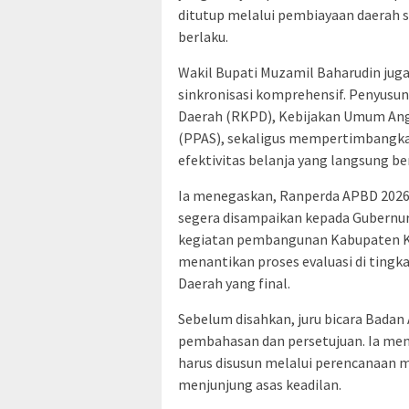
ditutup melalui pembiayaan daerah
berlaku.
Wakil Bupati Muzamil Baharudin jug
sinkronisasi komprehensif. Penyus
Daerah (RKPD), Kebijakan Umum Ang
(PPAS), sekaligus mempertimbangkan
efektivitas belanja yang langsung b
Ia menegaskan, Ranperda APBD 2026 y
segera disampaikan kepada Gubernur 
kegiatan pembangunan Kabupaten Ke
menantikan proses evaluasi di tingk
Daerah yang final.
Sebelum disahkan, juru bicara Bada
pembahasan dan persetujuan. Ia me
harus disusun melalui perencanaan m
menjunjung asas keadilan.