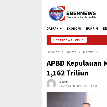
Loncat
ke
konten
DAERAH
EKONOMI
HUKRIM
KE
Cebernews Terkini
Dipersip
Beranda
Daerah
Meranti
APBD Kepulauan M
1,162 Triliun
Redaksi
November 28, 2025
140 Dilihat