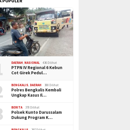
A POPULER
1
DAERAH
,
NASIONAL
436 Dilihat
PTPN IV Regional 6 Kebun
Cot Girek Pedul…
2
BENGKALIS
,
DAERAH
388 Dilihat
Polres Bengkalis Kembali
Ungkap Kasus Il…
3
BERITA
378 Dilihat
Polsek Kunto Darussalam
Dukung Program K…
BENGKALIS
297 Dilihat