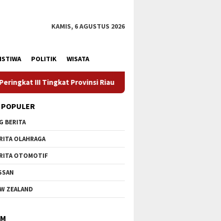
KAMIS, 6 AGUSTUS 2026
ISTIWA
POLITIK
WISATA
vinsi Riau
Kadiskes Menghadiri Kunjungan Kerja Pemerint
 POPULER
G BERITA
RITA OLAHRAGA
RITA OTOMOTIF
SSAN
W ZEALAND
IM