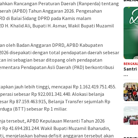
ahkan Rancangan Peraturan Daerah (Ranperda) tentang
aerah (APBD) Tahun Anggaran 2026. Pengesahan
RD di Balai Sidang DPRD pada Kamis malam
RD H. Khalid Ali, Bupati H. Asmar, Wakil Bupati Muzamil
kan oleh Badan Anggaran DPRD, APBD Kabupaten
026 disepakati dengan total pendapatan daerah sebesar
tan ini sebagian besar ditopang oleh pendapatan
BENGKAL
 sementara Pendapatan Asli Daerah (PAD) berkontribusi
Santri
…
etapkan jauh lebih tinggi, mencapai Rp 1.162.419.751.455.
perasi sebesar Rp 922.001.341.440. Alokasi belanja
sar Rp 87.159.463.915, Belanja Transfer sejumlah Rp
rduga (BTT) sebesar Rp 1 miliar.
ja tersebut, APBD Kepulauan Meranti Tahun 2026
 Rp 41.694.281.244. Wakil Bupati Muzamil Baharudin,
, menjelaskan bahwa defisit anggaran tersebut akan