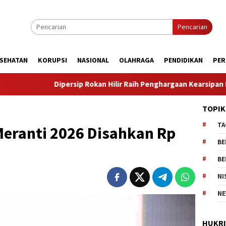
Pencarian
SEHATAN
KORUPSI
NASIONAL
OLAHRAGA
PENDIDIKAN
PER
 Rokan Hilir Raih Penghargaan Kearsipan Peringkat III Tingkat Pro
TOPIK
TA
eranti 2026 Disahkan Rp
BE
BE
NI
NE
HUKR