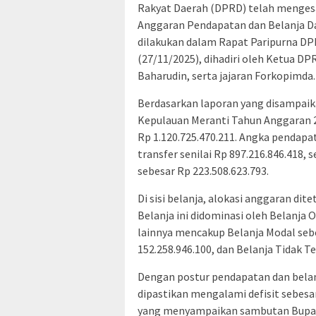
Rakyat Daerah (DPRD) telah menges
Anggaran Pendapatan dan Belanja D
dilakukan dalam Rapat Paripurna DP
(27/11/2025), dihadiri oleh Ketua DP
Baharudin, serta jajaran Forkopimda.
Berdasarkan laporan yang disampai
Kepulauan Meranti Tahun Anggaran 2
Rp 1.120.725.470.211. Angka pendapa
transfer senilai Rp 897.216.846.418,
sebesar Rp 223.508.623.793.
Di sisi belanja, alokasi anggaran dit
Belanja ini didominasi oleh Belanja O
lainnya mencakup Belanja Modal sebe
152.258.946.100, dan Belanja Tidak Te
Dengan postur pendapatan dan belan
dipastikan mengalami defisit sebesar
yang menyampaikan sambutan Bupati