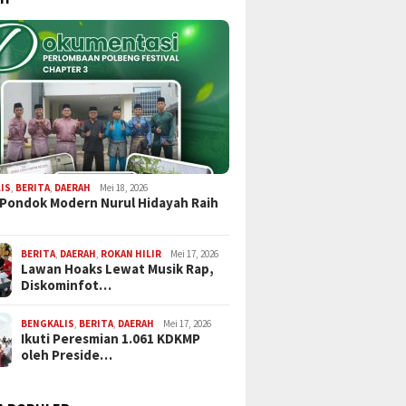
IS
,
BERITA
,
DAERAH
Mei 18, 2026
 Pondok Modern Nurul Hidayah Raih
BERITA
,
DAERAH
,
ROKAN HILIR
Mei 17, 2026
Lawan Hoaks Lewat Musik Rap,
Diskominfot…
BENGKALIS
,
BERITA
,
DAERAH
Mei 17, 2026
Ikuti Peresmian 1.061 KDKMP
oleh Preside…