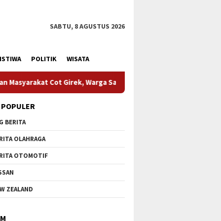
SABTU, 8 AGUSTUS 2026
ISTIWA
POLITIK
WISATA
irek, Warga Sampaikan Apresiasi
HUT Ke-1 Kodam XIX Tua
 POPULER
G BERITA
RITA OLAHRAGA
RITA OTOMOTIF
SSAN
W ZEALAND
IM