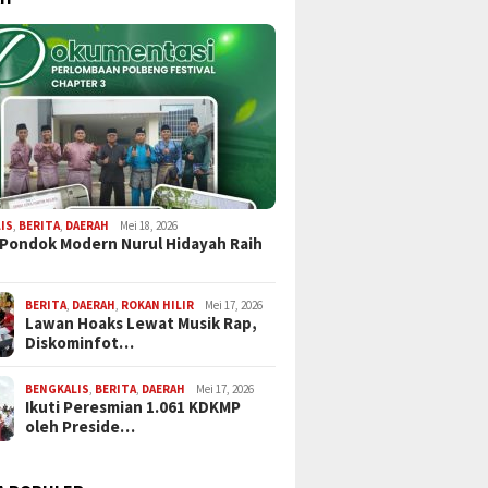
IS
,
BERITA
,
DAERAH
Mei 18, 2026
 Pondok Modern Nurul Hidayah Raih
BERITA
,
DAERAH
,
ROKAN HILIR
Mei 17, 2026
Lawan Hoaks Lewat Musik Rap,
Diskominfot…
BENGKALIS
,
BERITA
,
DAERAH
Mei 17, 2026
Ikuti Peresmian 1.061 KDKMP
oleh Preside…