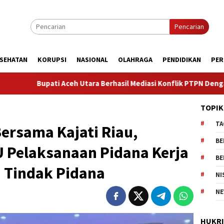
Pencarian
SEHATAN
KORUPSI
NASIONAL
OLAHRAGA
PENDIDIKAN
PER
eh Utara Berhasil Mediasi Konflik PTPN Dengan Masyarakat Cot G
TOPIK
TA
rsama Kajati Riau,
BE
 Pelaksanaan Pidana Kerja
BE
u Tindak Pidana
NI
NE
HUKR