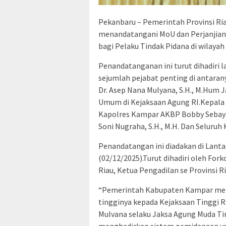
Pekanbaru – Pemerintah Provinsi Ri
menandatangani MoU dan Perjanjian 
bagi Pelaku Tindak Pidana di wilayah 
Penandatanganan ini turut dihadiri 
sejumlah pejabat penting di antarany
Dr. Asep Nana Mulyana, S.H., M.Hum
Umum di Kejaksaan Agung RI.Kepala
Kapolres Kampar AKBP Bobby Sebaya
Soni Nugraha, S.H., M.H. Dan Seluruh 
Penandatangan ini diadakan di Lantai
(02/12/2025).Turut dihadiri oleh Fork
Riau, Ketua Pengadilan se Provinsi R
“Pemerintah Kabupaten Kampar men
tingginya kepada Kejaksaan Tinggi Ri
Mulvana selaku Jaksa Agung Muda Ti
menghadirkan sistem pemidanaan yan