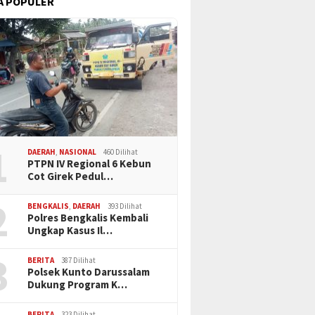
A POPULER
1
DAERAH
,
NASIONAL
460 Dilihat
PTPN IV Regional 6 Kebun
Cot Girek Pedul…
2
BENGKALIS
,
DAERAH
393 Dilihat
Polres Bengkalis Kembali
Ungkap Kasus Il…
3
BERITA
387 Dilihat
Polsek Kunto Darussalam
Dukung Program K…
BERITA
323 Dilihat