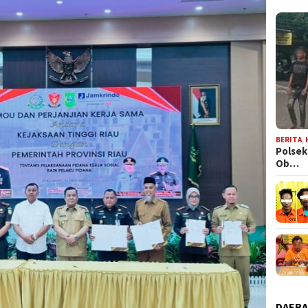
BERITA
,
Polsek
Ob…
DAER