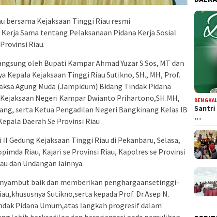
au bersama Kejaksaan Tinggi Riau resmi
Kerja Sama tentang Pelaksanaan Pidana Kerja Sosial
Provinsi Riau.
langsung oleh Bupati Kampar Ahmad Yuzar S.Sos, MT dan
a Kepala Kejaksaan Tinggi Riau Sutikno, SH., MH, Prof.
 Jaksa Agung Muda (Jampidum) Bidang Tindak Pidana
 Kejaksaan Negeri Kampar Dwianto Prihartono,SH.MH,
BENGKAL
Santri
ng, serta Ketua Pengadilan Negeri Bangkinang Kelas IB
…
Kepala Daerah Se Provinsi Riau .
 II Gedung Kejaksaan Tinggi Riau di Pekanbaru, Selasa,
opimda Riau, Kajari se Provinsi Riau, Kapolres se Provinsi
iau dan Undangan lainnya.
yambut baik dan memberikan penghargaansetinggi-
au,khususnya Sutikno,serta kepada Prof. Dr.Asep N.
ndak Pidana Umum,atas langkah progresif dalam
g lebih berkeadilan dan berorientasi pada pemulihan