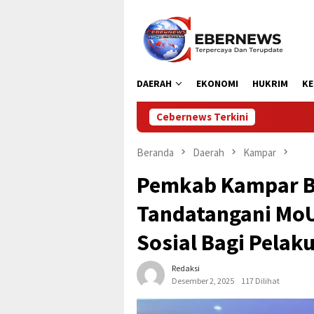
Loncat
ke
konten
DAERAH
EKONOMI
HUKRIM
KE
Cebernews Terkini
Bupati Ac
Beranda
Daerah
Kampar
Pemkab Kampar Be
Tandatangani MoU
Sosial Bagi Pelak
Redaksi
Desember 2, 2025
117 Dilihat