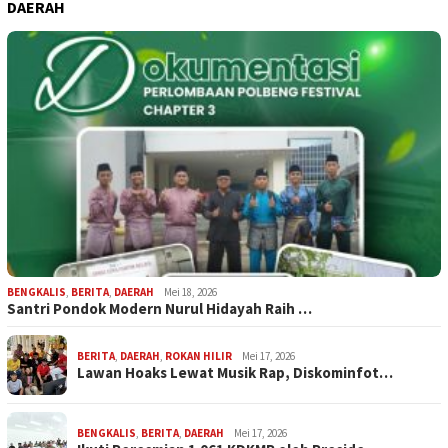
DAERAH
BENGKALIS
,
BERITA
,
DAERAH
Mei 18, 2026
Santri Pondok Modern Nurul Hidayah Raih …
BERITA
,
DAERAH
,
ROKAN HILIR
Mei 17, 2026
Lawan Hoaks Lewat Musik Rap, Diskominfot…
BENGKALIS
,
BERITA
,
DAERAH
Mei 17, 2026