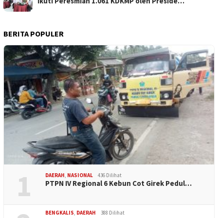
Ikuti Peresmian 1.061 KDKMP oleh Preside…
BERITA POPULER
1
DAERAH
,
NASIONAL
436 Dilihat
PTPN IV Regional 6 Kebun Cot Girek Pedul…
BENGKALIS
,
DAERAH
388 Dilihat