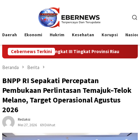
Loncat
ke
konten
Daerah
Ekonomi
Hukrim
Kesehatan
Korupsi
Nasion
 Peringkat III Tingkat Provinsi Riau
Cebernews Terkini
Kadiskes Menghadiri
Beranda
Berita
BNPP RI Sepakati Percepatan
Pembukaan Perlintasan Temajuk–Telok
Melano, Target Operasional Agustus
2026
Redaksi
Mei 27, 2026
69 Dilihat