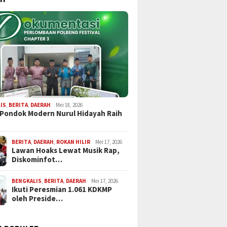
IS
,
BERITA
,
DAERAH
Mei 18, 2026
 Pondok Modern Nurul Hidayah Raih
BERITA
,
DAERAH
,
ROKAN HILIR
Mei 17, 2026
Lawan Hoaks Lewat Musik Rap,
Diskominfot…
BENGKALIS
,
BERITA
,
DAERAH
Mei 17, 2026
Ikuti Peresmian 1.061 KDKMP
oleh Preside…