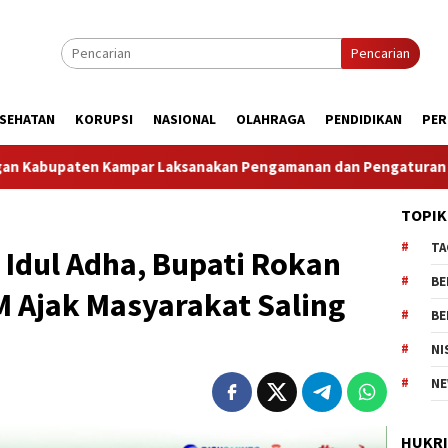
Pencarian
SEHATAN
KORUPSI
NASIONAL
OLAHRAGA
PENDIDIKAN
PER
an Pengamanan dan Pengaturan Lalu Lintas Dalam Rangka Kunju
TOPIK
TA
dul Adha, Bupati Rokan
BE
M Ajak Masyarakat Saling
BE
NI
NE
HUKR