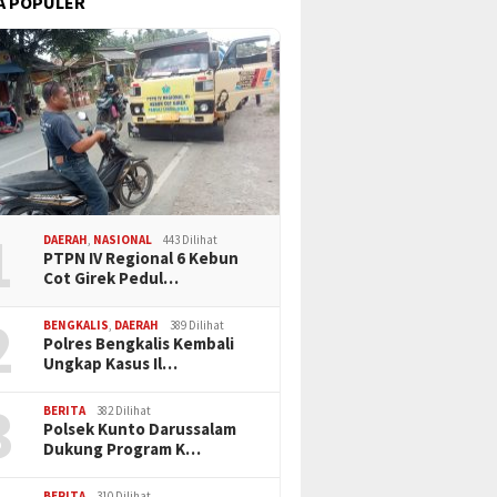
A POPULER
1
DAERAH
,
NASIONAL
443 Dilihat
PTPN IV Regional 6 Kebun
Cot Girek Pedul…
2
BENGKALIS
,
DAERAH
389 Dilihat
Polres Bengkalis Kembali
Ungkap Kasus Il…
3
BERITA
382 Dilihat
Polsek Kunto Darussalam
Dukung Program K…
BERITA
310 Dilihat