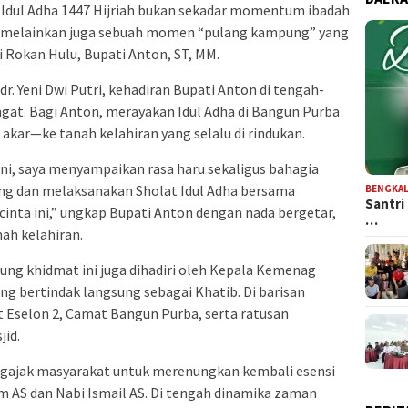
ya Idul Adha 1447 Hijriah bukan sekadar momentum ibadah
 melainkan juga sebuah momen “pulang kampung” yang
i Rokan Hulu, Bupati Anton, ST, MM.
dr. Yeni Dwi Putri, kehadiran Bupati Anton di tengah-
at. Bagi Anton, merayakan Idul Adha di Bangun Purba
akar—ke tanah kelahiran yang selalu di rindukan.
ni, saya menyampaikan rasa haru sekaligus bahagia
ng dan melaksanakan Sholat Idul Adha bersama
BENGKAL
Santri
inta ini,” ungkap Bupati Anton dengan nada bergetar,
…
ah kelahiran.
sung khidmat ini juga dihadiri oleh Kepala Kemenag
 yang bertindak langsung sebagai Khatib. Di barisan
t Eselon 2, Camat Bangun Purba, serta ratusan
id.
ngajak masyarakat untuk merenungkan kembali esensi
im AS dan Nabi Ismail AS. Di tengah dinamika zaman