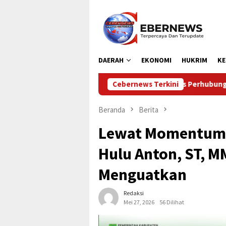
Loncat
ke
konten
DAERAH
EKONOMI
HUKRIM
KE
Dinas Perhubungan Kabupaten Kampar Laksanak
Cebernews Terkini
Beranda
Berita
Lewat Momentum I
Hulu Anton, ST, M
Menguatkan
Redaksi
Mei 27, 2026
56 Dilihat