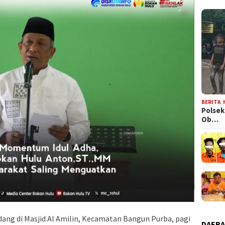
BERITA
,
Polsek
Ob…
ang di Masjid Al Amilin, Kecamatan Bangun Purba, pagi
DAER