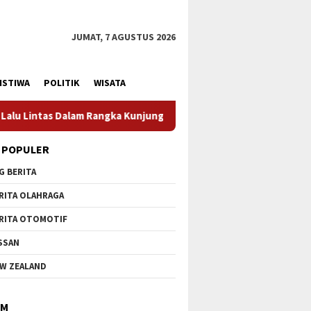
JUMAT, 7 AGUSTUS 2026
ISTIWA
POLITIK
WISATA
ngan Menteri Pertahanan RI
Profesionalisme Prajurit J
 POPULER
G BERITA
RITA OLAHRAGA
RITA OTOMOTIF
SSAN
W ZEALAND
IM