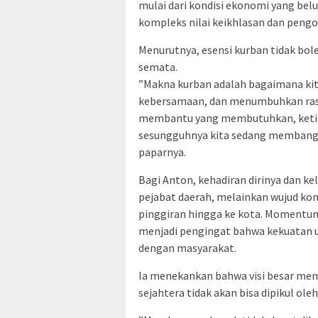
mulai dari kondisi ekonomi yang bel
kompleks nilai keikhlasan dan pengo
​Menurutnya, esensi kurban tidak bo
semata.
​”Makna kurban adalah bagaimana ki
kebersamaan, dan menumbuhkan ras
membantu yang membutuhkan, ketik
sesungguhnya kita sedang membangu
paparnya.
​Bagi Anton, kehadiran dirinya dan ke
pejabat daerah, melainkan wujud ko
pinggiran hingga ke kota. Momentum
menjadi pengingat bahwa kekuatan
dengan masyarakat.
​Ia menekankan bahwa visi besar m
sejahtera tidak akan bisa dipikul ole