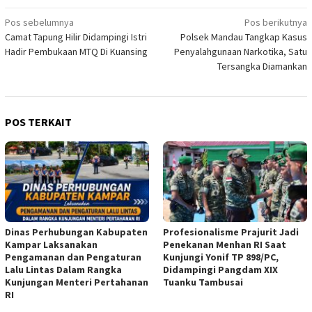
Navigasi
Pos sebelumnya
Pos berikutnya
Camat Tapung Hilir Didampingi Istri
Polsek Mandau Tangkap Kasus
pos
Hadir Pembukaan MTQ Di Kuansing
Penyalahgunaan Narkotika, Satu
Tersangka Diamankan
POS TERKAIT
Dinas Perhubungan Kabupaten
Profesionalisme Prajurit Jadi
Kampar Laksanakan
Penekanan Menhan RI Saat
Pengamanan dan Pengaturan
Kunjungi Yonif TP 898/PC,
Lalu Lintas Dalam Rangka
Didampingi Pangdam XIX
Kunjungan Menteri Pertahanan
Tuanku Tambusai
RI