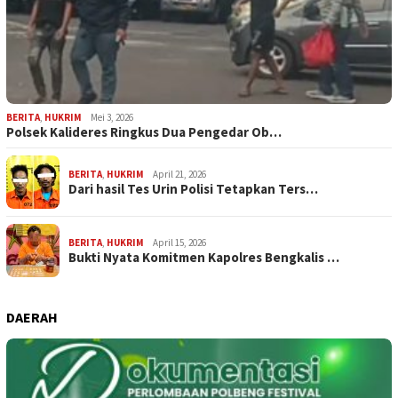
BERITA
,
HUKRIM
Mei 3, 2026
Polsek Kalideres Ringkus Dua Pengedar Ob…
BERITA
,
HUKRIM
April 21, 2026
Dari hasil Tes Urin Polisi Tetapkan Ters…
BERITA
,
HUKRIM
April 15, 2026
Bukti Nyata Komitmen Kapolres Bengkalis …
DAERAH