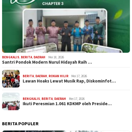
BENGKALIS
,
BERITA
,
DAERAH
Mei 18, 2026
Santri Pondok Modern Nurul Hidayah Raih …
BERITA
,
DAERAH
,
ROKAN HILIR
Mei 17, 2026
Lawan Hoaks Lewat Musik Rap, Diskominfot…
BENGKALIS
,
BERITA
,
DAERAH
Mei 17, 2026
Ikuti Peresmian 1.061 KDKMP oleh Preside…
BERITA POPULER