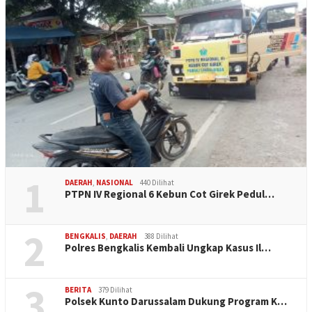
1
DAERAH
,
NASIONAL
440 Dilihat
PTPN IV Regional 6 Kebun Cot Girek Pedul…
2
BENGKALIS
,
DAERAH
388 Dilihat
Polres Bengkalis Kembali Ungkap Kasus Il…
3
BERITA
379 Dilihat
Polsek Kunto Darussalam Dukung Program K…