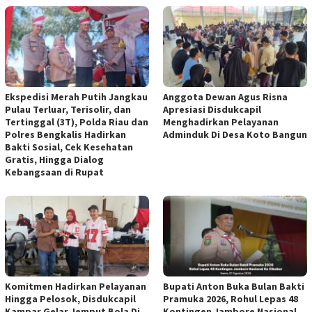
Ekspedisi Merah Putih Jangkau
Anggota Dewan Agus Risna
Pulau Terluar, Terisolir, dan
Apresiasi Disdukcapil
Tertinggal (3T), Polda Riau dan
Menghadirkan Pelayanan
Polres Bengkalis Hadirkan
Adminduk Di Desa Koto Bangun
Bakti Sosial, Cek Kesehatan
Gratis, Hingga Dialog
Kebangsaan di Rupat
Komitmen Hadirkan Pelayanan
Bupati Anton Buka Bulan Bakti
Hingga Pelosok, Disdukcapil
Pramuka 2026, Rohul Lepas 48
Kampar Gelar Jemput Bola Di
Kontingen Jambore Nasional