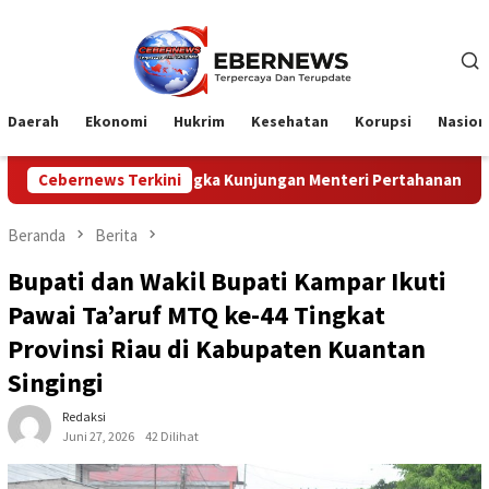
Loncat
ke
konten
Daerah
Ekonomi
Hukrim
Kesehatan
Korupsi
Nasion
ka Kunjungan Menteri Pertahanan RI
Cebernews Terkini
Profesionalisme Pr
Beranda
Berita
Bupati dan Wakil Bupati Kampar Ikuti
Pawai Ta’aruf MTQ ke-44 Tingkat
Provinsi Riau di Kabupaten Kuantan
Singingi
Redaksi
Juni 27, 2026
42 Dilihat