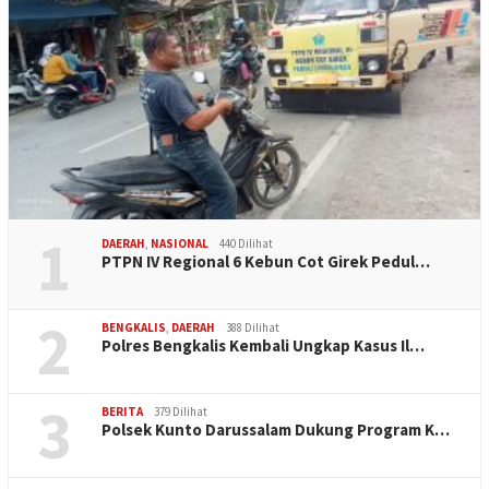
1
DAERAH
,
NASIONAL
440 Dilihat
PTPN IV Regional 6 Kebun Cot Girek Pedul…
2
BENGKALIS
,
DAERAH
388 Dilihat
Polres Bengkalis Kembali Ungkap Kasus Il…
3
BERITA
379 Dilihat
Polsek Kunto Darussalam Dukung Program K…