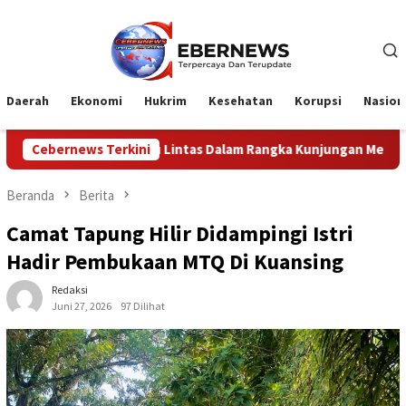
Loncat
ke
konten
Daerah
Ekonomi
Hukrim
Kesehatan
Korupsi
Nasion
tas Dalam Rangka Kunjungan Menteri Pertahanan RI
Cebernews Terkini
Pro
Beranda
Berita
Camat Tapung Hilir Didampingi Istri
Hadir Pembukaan MTQ Di Kuansing
Redaksi
Juni 27, 2026
97 Dilihat