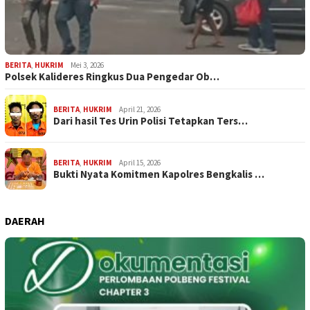
BERITA
,
HUKRIM
Mei 3, 2026
Polsek Kalideres Ringkus Dua Pengedar Ob…
BERITA
,
HUKRIM
April 21, 2026
Dari hasil Tes Urin Polisi Tetapkan Ters…
BERITA
,
HUKRIM
April 15, 2026
Bukti Nyata Komitmen Kapolres Bengkalis …
DAERAH