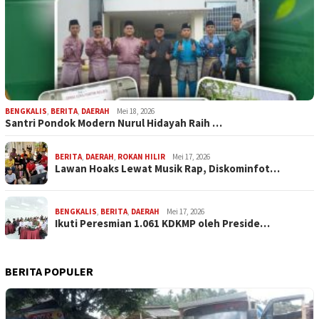
BENGKALIS
,
BERITA
,
DAERAH
Mei 18, 2026
Santri Pondok Modern Nurul Hidayah Raih …
BERITA
,
DAERAH
,
ROKAN HILIR
Mei 17, 2026
Lawan Hoaks Lewat Musik Rap, Diskominfot…
BENGKALIS
,
BERITA
,
DAERAH
Mei 17, 2026
Ikuti Peresmian 1.061 KDKMP oleh Preside…
BERITA POPULER