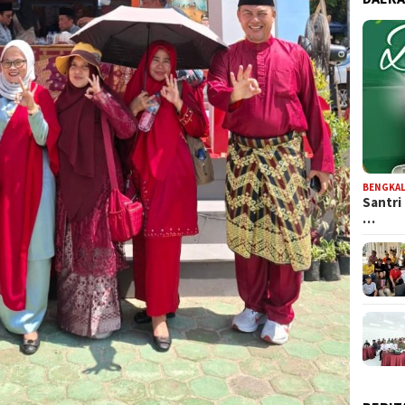
BENGKAL
Santri
…