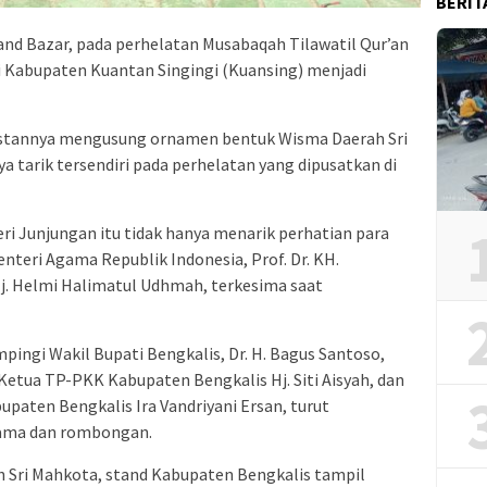
BERIT
nd Bazar, pada perhelatan Musabaqah Tilawatil Qur’an
di Kabupaten Kuantan Singingi (Kuansing) menjadi
 stannya mengusung ornamen bentuk Wisma Daerah Sri
a tarik tersendiri pada perhelatan yang dipusatkan di
i Junjungan itu tidak hanya menarik perhatian para
teri Agama Republik Indonesia, Prof. Dr. KH.
 Hj. Helmi Halimatul Udhmah, terkesima saat
mpingi Wakil Bupati Bengkalis, Dr. H. Bagus Santoso,
Ketua TP-PKK Kabupaten Bengkalis Hj. Siti Aisyah, dan
aten Bengkalis Ira Vandriyani Ersan, turut
ama dan rombongan.
 Sri Mahkota, stand Kabupaten Bengkalis tampil