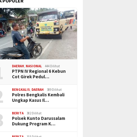
A POPULER
1
DAERAH
,
NASIONAL
444 Dilihat
PTPN IV Regional 6 Kebun
Cot Girek Pedul…
2
BENGKALIS
,
DAERAH
389 Dilihat
Polres Bengkalis Kembali
Ungkap Kasus Il…
3
BERITA
382 Dilihat
Polsek Kunto Darussalam
Dukung Program K…
BERITA
315 Dilihat