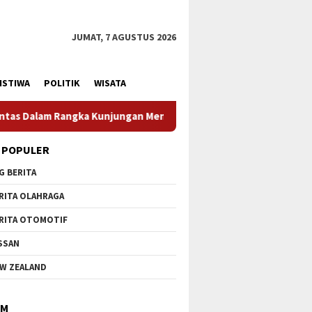
JUMAT, 7 AGUSTUS 2026
ISTIWA
POLITIK
WISATA
i Pertahanan RI
Profesionalisme Prajurit Jadi Penekana
 POPULER
G BERITA
RITA OLAHRAGA
RITA OTOMOTIF
SSAN
W ZEALAND
IM