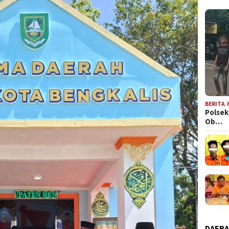
BERITA
,
Polsek
Ob…
DAER