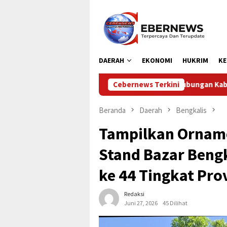
Loncat
ke
konten
DAERAH
EKONOMI
HUKRIM
KE
Dinas Perhubungan Kabupaten Kampar Laksanakan Pengaman
Cebernews Terkini
Beranda
Daerah
Bengkalis
Tampilkan Orname
Stand Bazar Bengk
ke 44 Tingkat Pro
Redaksi
Juni 27, 2026
45 Dilihat