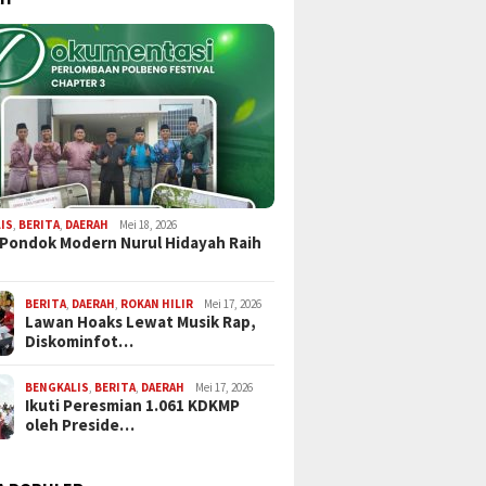
IS
,
BERITA
,
DAERAH
Mei 18, 2026
 Pondok Modern Nurul Hidayah Raih
BERITA
,
DAERAH
,
ROKAN HILIR
Mei 17, 2026
Lawan Hoaks Lewat Musik Rap,
Diskominfot…
BENGKALIS
,
BERITA
,
DAERAH
Mei 17, 2026
Ikuti Peresmian 1.061 KDKMP
oleh Preside…