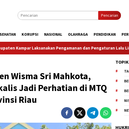
Pencarian
SEHATAN
KORUPSI
NASIONAL
OLAHRAGA
PENDIDIKAN
PER
an dan Pengaturan Lalu Lintas Dalam Rangka Kunjungan Menter
TOPIK
TA
n Wisma Sri Mahkota,
BE
alis Jadi Perhatian di MTQ
BE
vinsi Riau
NI
NE
HUKR