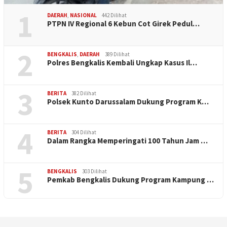
1
DAERAH
,
NASIONAL
442 Dilihat
PTPN IV Regional 6 Kebun Cot Girek Pedul…
2
BENGKALIS
,
DAERAH
389 Dilihat
Polres Bengkalis Kembali Ungkap Kasus Il…
3
BERITA
382 Dilihat
Polsek Kunto Darussalam Dukung Program K…
4
BERITA
304 Dilihat
Dalam Rangka Memperingati 100 Tahun Jam …
5
BENGKALIS
303 Dilihat
Pemkab Bengkalis Dukung Program Kampung …