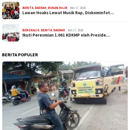
BERITA
,
DAERAH
,
ROKAN HILIR
Mei 17, 2026
Lawan Hoaks Lewat Musik Rap, Diskominfot…
BENGKALIS
,
BERITA
,
DAERAH
Mei 17, 2026
Ikuti Peresmian 1.061 KDKMP oleh Preside…
BERITA POPULER