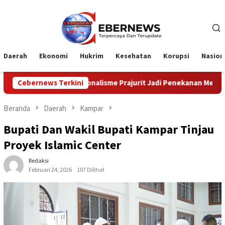
Loncat
ke
konten
Daerah
Ekonomi
Hukrim
Kesehatan
Korupsi
Nasion
rofesionalisme Prajurit Jadi Penekanan Menhan RI Saat Kunjungi
Cebernews Terkini
Beranda
Daerah
Kampar
Bupati Dan Wakil Bupati Kampar Tinjau
Proyek Islamic Center
Redaksi
Februari 24, 2026
107 Dilihat