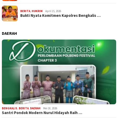
BERITA
,
HUKRIM
April 15, 2026
Bukti Nyata Komitmen Kapolres Bengkalis …
DAERAH
BENGKALIS
,
BERITA
,
DAERAH
Mei 18, 2026
Santri Pondok Modern Nurul Hidayah Raih …