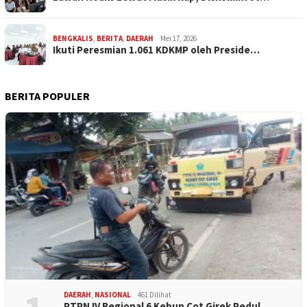
BENGKALIS
,
BERITA
,
DAERAH
Mei 17, 2026
Ikuti Peresmian 1.061 KDKMP oleh Preside…
BERITA POPULER
DAERAH
,
NASIONAL
461 Dilihat
PTPN IV Regional 6 Kebun Cot Girek Pedul…