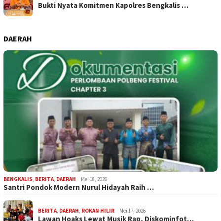
Bukti Nyata Komitmen Kapolres Bengkalis …
DAERAH
BENGKALIS
,
BERITA
,
DAERAH
Mei 18, 2026
Santri Pondok Modern Nurul Hidayah Raih …
BERITA
,
DAERAH
,
ROKAN HILIR
Mei 17, 2026
Lawan Hoaks Lewat Musik Rap, Diskominfot…