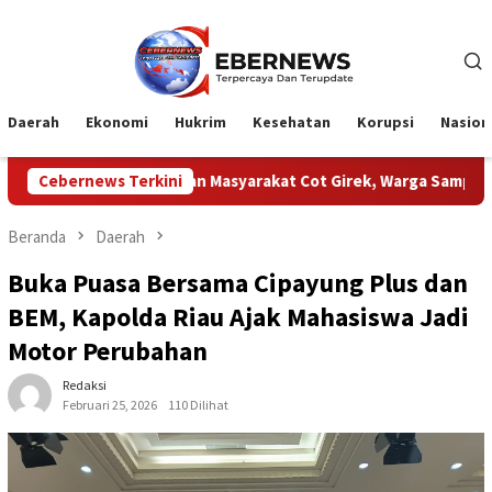
Loncat
ke
konten
Daerah
Ekonomi
Hukrim
Kesehatan
Korupsi
Nasion
N Dengan Masyarakat Cot Girek, Warga Sampaikan Apresiasi
Cebernews Terkini
Beranda
Daerah
Buka Puasa Bersama Cipayung Plus dan
BEM, Kapolda Riau Ajak Mahasiswa Jadi
Motor Perubahan
Redaksi
Februari 25, 2026
110 Dilihat