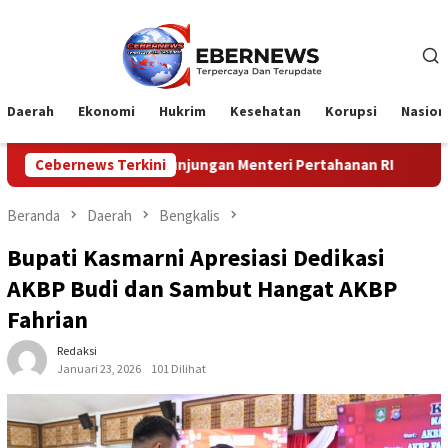
Loncat
ke
konten
Daerah
Ekonomi
Hukrim
Kesehatan
Korupsi
Nasion
ungan Menteri Pertahanan RI
Cebernews Terkini
Profesionalisme Prajurit 
Beranda
Daerah
Bengkalis
Bupati Kasmarni Apresiasi Dedikasi
AKBP Budi dan Sambut Hangat AKBP
Fahrian
Redaksi
Januari 23, 2026
101 Dilihat