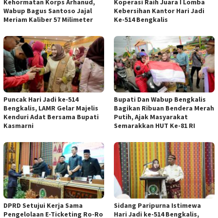
Kehormatan Korps Arhanud,
Koperasi Raih Juara I Lomba
Wabup Bagus Santoso Jajal
Kebersihan Kantor Hari Jadi
Meriam Kaliber 57 Milimeter
Ke-514 Bengkalis
Puncak Hari Jadi ke-514
Bupati Dan Wabup Bengkalis
Bengkalis, LAMR Gelar Majelis
Bagikan Ribuan Bendera Merah
Kenduri Adat Bersama Bupati
Putih, Ajak Masyarakat
Kasmarni
Semarakkan HUT Ke-81 RI
DPRD Setujui Kerja Sama
Sidang Paripurna Istimewa
Pengelolaan E-Ticketing Ro-Ro
Hari Jadi ke-514 Bengkalis,