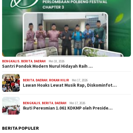
BENGKALIS
,
BERITA
,
DAERAH
Mei 18, 2026
Santri Pondok Modern Nurul Hidayah Raih …
BERITA
,
DAERAH
,
ROKAN HILIR
Mei 17, 2026
Lawan Hoaks Lewat Musik Rap, Diskominfot…
BENGKALIS
,
BERITA
,
DAERAH
Mei 17, 2026
Ikuti Peresmian 1.061 KDKMP oleh Preside…
BERITA POPULER