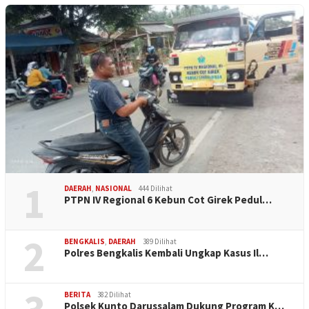
1
DAERAH
,
NASIONAL
444 Dilihat
PTPN IV Regional 6 Kebun Cot Girek Pedul…
2
BENGKALIS
,
DAERAH
389 Dilihat
Polres Bengkalis Kembali Ungkap Kasus Il…
BERITA
382 Dilihat
Polsek Kunto Darussalam Dukung Program K…