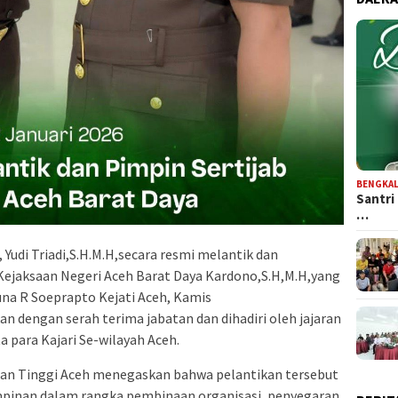
BENGKAL
Santri
…
 Yudi Triadi,S.H.M.H,secara resmi melantik dan
ejaksaan Negeri Aceh Barat Daya Kardono,S.H,M.H,yang
na R Soeprapto Kejati Aceh, Kamis
kan dengan serah terima jabatan dan dihadiri oleh jajaran
 para Kajari Se-wilayah Aceh.
an Tinggi Aceh menegaskan bahwa pelantikan tersebut
mpinan dalam rangka pembinaan organisasi, penyegaran