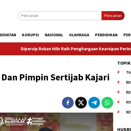
Pencarian
SEHATAN
KORUPSI
NASIONAL
OLAHRAGA
PENDIDIKAN
PER
an Hilir Raih Penghargaan Kearsipan Peringkat III Tingkat Provins
TOPIK
TA
 Dan Pimpin Sertijab Kajari
BE
BE
NI
NE
HUKR