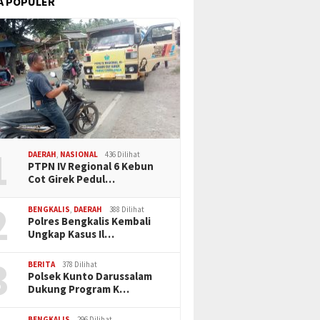
A POPULER
1
DAERAH
,
NASIONAL
436 Dilihat
PTPN IV Regional 6 Kebun
Cot Girek Pedul…
2
BENGKALIS
,
DAERAH
388 Dilihat
Polres Bengkalis Kembali
Ungkap Kasus Il…
3
BERITA
378 Dilihat
Polsek Kunto Darussalam
Dukung Program K…
BENGKALIS
296 Dilihat