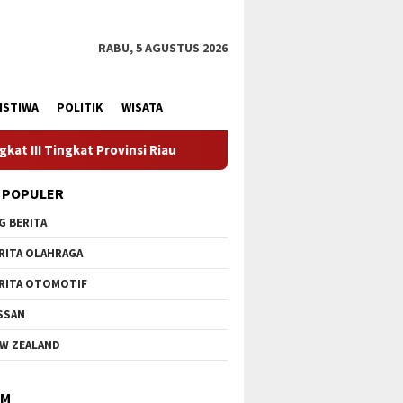
RABU, 5 AGUSTUS 2026
ISTIWA
POLITIK
WISATA
i Riau
Kadiskes Menghadiri Kunjungan Kerja Pemerintah P
 POPULER
G BERITA
RITA OLAHRAGA
RITA OTOMOTIF
SSAN
W ZEALAND
IM