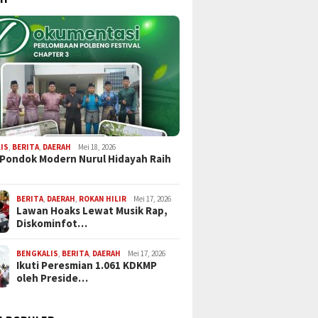
IS
,
BERITA
,
DAERAH
Mei 18, 2026
 Pondok Modern Nurul Hidayah Raih
BERITA
,
DAERAH
,
ROKAN HILIR
Mei 17, 2026
Lawan Hoaks Lewat Musik Rap,
Diskominfot…
BENGKALIS
,
BERITA
,
DAERAH
Mei 17, 2026
Ikuti Peresmian 1.061 KDKMP
oleh Preside…