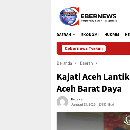
Loncat
ke
konten
DAERAH
EKONOMI
HUKRIM
KE
Cebernews Terkini
Dipersip Rok
Beranda
Daerah
Kajati Aceh Lantik
Aceh Barat Daya
Redaksi
Januari 23, 2026
138 Dilihat