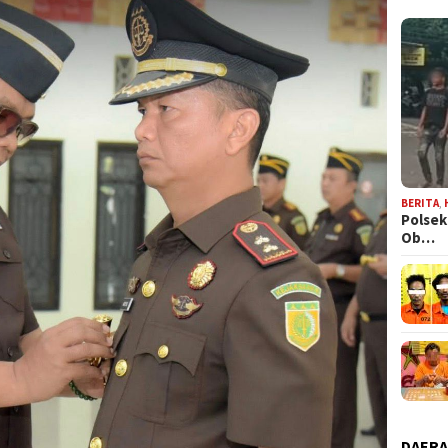
BERITA
,
Polsek
Ob…
DAER