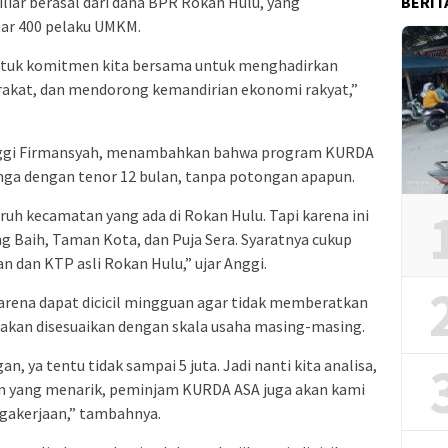
BERIT
iar berasal dari dana BPR Rokan Hulu, yang
tar 400 pelaku UMKM.
ntuk komitmen kita bersama untuk menghadirkan
kat, dan mendorong kemandirian ekonomi rakyat,”
nggi Firmansyah, menambahkan bahwa program KURDA
nga dengan tenor 12 bulan, tanpa potongan apapun.
ruh kecamatan yang ada di Rokan Hulu. Tapi karena ini
g Baih, Taman Kota, dan Puja Sera. Syaratnya cukup
an dan KTP asli Rokan Hulu,” ujar Anggi.
 karena dapat dicicil mingguan agar tidak memberatkan
 akan disesuaikan dengan skala usaha masing-masing.
an, ya tentu tidak sampai 5 juta. Jadi nanti kita analisa,
Dan yang menarik, peminjam KURDA ASA juga akan kami
gakerjaan,” tambahnya.