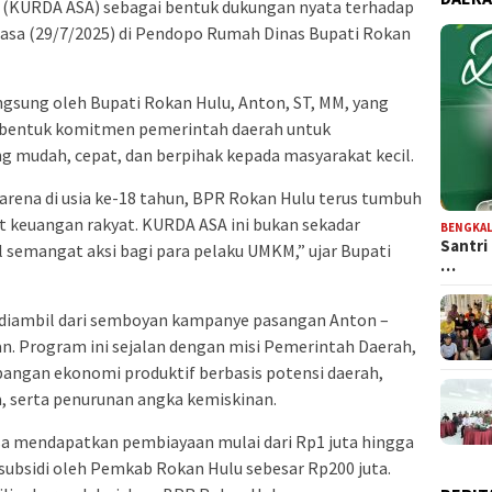
 (KURDA ASA) sebagai bentuk dukungan nyata terhadap
lasa (29/7/2025) di Pendopo Rumah Dinas Bupati Rokan
ngsung oleh Bupati Rokan Hulu, Anton, ST, MM, yang
bentuk komitmen pemerintah daerah untuk
 mudah, cepat, dan berpihak kepada masyarakat kecil.
 karena di usia ke-18 tahun, BPR Rokan Hulu terus tumbuh
t keuangan rakyat. KURDA ASA ini bukan sekadar
BENGKAL
Santri
 semangat aksi bagi para pelaku UMKM,” ujar Bupati
…
 diambil dari semboyan kampanye pasangan Anton –
an. Program ini sejalan dengan misi Pemerintah Daerah,
bangan ekonomi produktif berbasis potensi daerah,
a, serta penurunan angka kemiskinan.
a mendapatkan pembiayaan mulai dari Rp1 juta hingga
subsidi oleh Pemkab Rokan Hulu sebesar Rp200 juta.