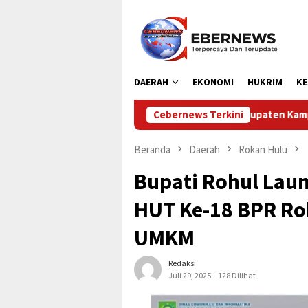
Loncat
ke
konten
DAERAH
EKONOMI
HUKRIM
KE
nas Perhubungan Kabupaten Kampar Laksanakan Pengamanan dan 
Cebernews Terkini
Beranda
Daerah
Rokan Hulu
Bupati Rohul Lau
HUT Ke-18 BPR Ro
UMKM
Redaksi
Juli 29, 2025
128 Dilihat