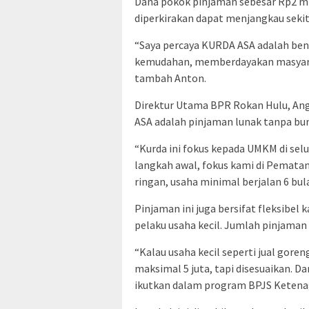
Dana pokok pinjaman sebesar Rp2 mil
diperkirakan dapat menjangkau seki
“Saya percaya KURDA ASA adalah be
kemudahan, memberdayakan masyara
tambah Anton.
Direktur Utama BPR Rokan Hulu, A
ASA adalah pinjaman lunak tanpa bu
“Kurda ini fokus kepada UMKM di selu
langkah awal, fokus kami di Pematan
ringan, usaha minimal berjalan 6 bul
Pinjaman ini juga bersifat fleksibel
pelaku usaha kecil. Jumlah pinjaman
“Kalau usaha kecil seperti jual goreng
maksimal 5 juta, tapi disesuaikan. 
ikutkan dalam program BPJS Ketena