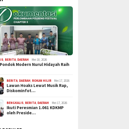
IS
,
BERITA
,
DAERAH
Mei 18, 2026
 Pondok Modern Nurul Hidayah Raih
BERITA
,
DAERAH
,
ROKAN HILIR
Mei 17, 2026
Lawan Hoaks Lewat Musik Rap,
Diskominfot…
BENGKALIS
,
BERITA
,
DAERAH
Mei 17, 2026
Ikuti Peresmian 1.061 KDKMP
oleh Preside…