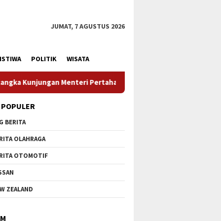
JUMAT, 7 AGUSTUS 2026
ISTIWA
POLITIK
WISATA
hanan RI
Profesionalisme Prajurit Jadi Penekanan Menha
 POPULER
G BERITA
RITA OLAHRAGA
RITA OTOMOTIF
SSAN
W ZEALAND
IM