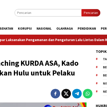
Pencarian
SEHATAN
KORUPSI
NASIONAL
OLAHRAGA
PENDIDIKAN
PER
Pengaturan Lalu Lintas Dalam Rangka Kunjungan Menteri Perta
TOPIK
TA
nching KURDA ASA, Kado
BE
kan Hulu untuk Pelaku
BE
NI
NE
HUKR