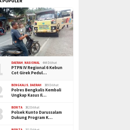
A POPULER
1
DAERAH
,
NASIONAL
444 Dilihat
PTPN IV Regional 6 Kebun
Cot Girek Pedul…
2
BENGKALIS
,
DAERAH
389 Dilihat
Polres Bengkalis Kembali
Ungkap Kasus Il…
3
BERITA
382 Dilihat
Polsek Kunto Darussalam
Dukung Program K…
BERITA
311 Dilihat