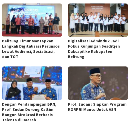
Belitung Timur Mantapkan
Digitalisasi Adminduk Jadi
Langkah Digitalisasi Perlinsos
Fokus Kunjungan Sesditjen
Lewat Audiensi, Sosialisasi,
Dukcapil ke Kabupaten
dan TOT
Belitung
Dengan Pendampingan BKN,
Prof. Zudan : Siapkan Program
Prof. Zudan Dorong Kaltim
KORPRI Mantu Untuk ASN
Bangun Birokrasi Berbasis
Talenta di Daerah