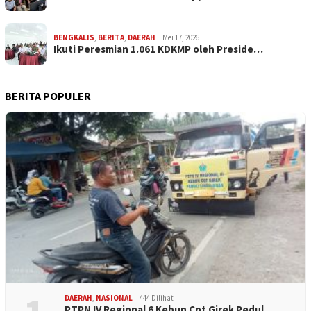
BENGKALIS
,
BERITA
,
DAERAH
Mei 17, 2026
Ikuti Peresmian 1.061 KDKMP oleh Preside…
BERITA POPULER
DAERAH
,
NASIONAL
444 Dilihat
PTPN IV Regional 6 Kebun Cot Girek Pedul…