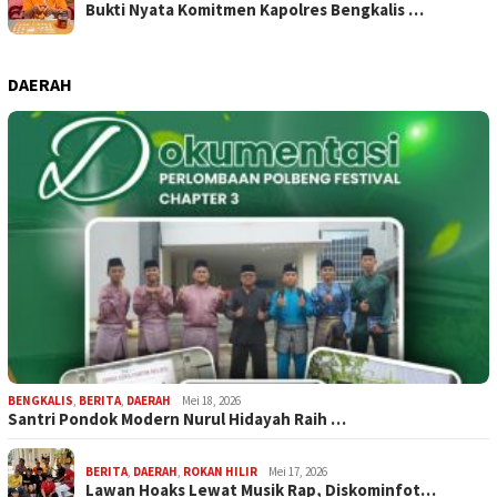
Bukti Nyata Komitmen Kapolres Bengkalis …
DAERAH
BENGKALIS
,
BERITA
,
DAERAH
Mei 18, 2026
Santri Pondok Modern Nurul Hidayah Raih …
BERITA
,
DAERAH
,
ROKAN HILIR
Mei 17, 2026
Lawan Hoaks Lewat Musik Rap, Diskominfot…