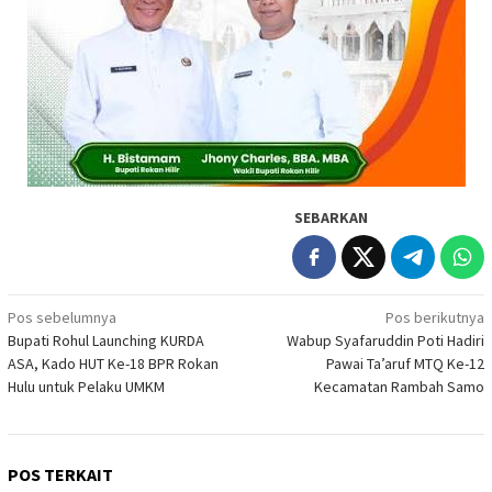
SEBARKAN
Navigasi
Pos sebelumnya
Pos berikutnya
Bupati Rohul Launching KURDA
Wabup Syafaruddin Poti Hadiri
pos
ASA, Kado HUT Ke-18 BPR Rokan
Pawai Ta’aruf MTQ Ke-12
Hulu untuk Pelaku UMKM
Kecamatan Rambah Samo
POS TERKAIT