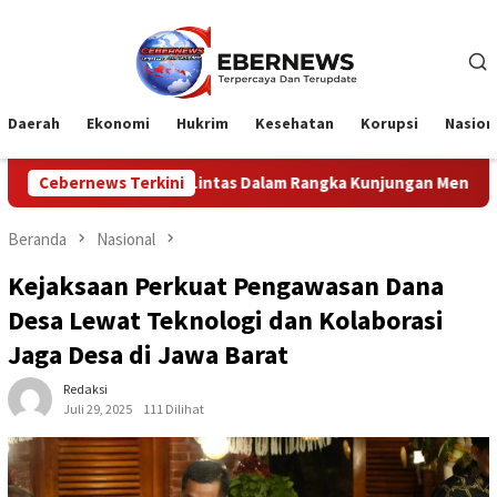
Loncat
ke
konten
Daerah
Ekonomi
Hukrim
Kesehatan
Korupsi
Nasion
tas Dalam Rangka Kunjungan Menteri Pertahanan RI
Cebernews Terkini
Pro
Beranda
Nasional
Kejaksaan Perkuat Pengawasan Dana
Desa Lewat Teknologi dan Kolaborasi
Jaga Desa di Jawa Barat
Redaksi
Juli 29, 2025
111 Dilihat