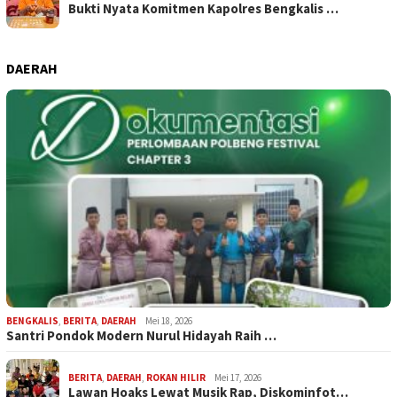
Bukti Nyata Komitmen Kapolres Bengkalis …
DAERAH
BENGKALIS
,
BERITA
,
DAERAH
Mei 18, 2026
Santri Pondok Modern Nurul Hidayah Raih …
BERITA
,
DAERAH
,
ROKAN HILIR
Mei 17, 2026
Lawan Hoaks Lewat Musik Rap, Diskominfot…