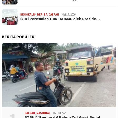
BENGKALIS
,
BERITA
,
DAERAH
Mei 17, 2026
Ikuti Peresmian 1.061 KDKMP oleh Preside…
BERITA POPULER
DAERAH
,
NASIONAL
465 Dilihat
PTPN IV Regional 6 Kebun Cot Girek Pedul…