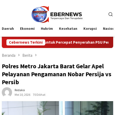
Loncat
ke
konten
Daerah
Ekonomi
Hukrim
Kesehatan
Korupsi
Nasion
26 untuk Percepat Penyerahan PSU Perumahan kepada Pemerint
Cebernews Terkini
Beranda
Berita
Polres Metro Jakarta Barat Gelar Apel
Pelayanan Pengamanan Nobar Persija vs
Persib
Redaksi
Mei 10, 2026
70 Dilihat