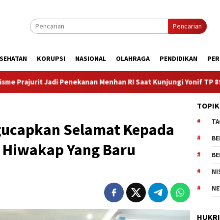
Pencarian
SEHATAN
KORUPSI
NASIONAL
OLAHRAGA
PENDIDIKAN
PER
nhan RI Saat Kunjungi Yonif TP 898/PC, Didampingi Pangdam XIX
TOPIK
TA
gucapkan Selamat Kepada
BE
 Hiwakap Yang Baru
BE
NI
NE
HUKR