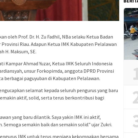
BERIT
an oleh Prof. Dr. H. Zu Fadhil, NBa selaku Ketua Badan
Provinsi Riau. Adapun Ketua IMK Kabupaten Pelalawan
ah H. Maksum, SE.
pati Kampar Ahmad Yuzar, Ketua IMK Seluruh Indonesia
Mardiansyah, unsur Forkopimda, anggota DPRD Provinsi
ta berbagai paguyuban di Kabupaten Pelalawan.
engucapkan selamat kepada seluruh pengurus yang baru
emakin aktif, solid, serta terus berkontribusi bagi
an yang baru dilantik. Saya yakin IMK ini aktif,
Semoga semakin baik dan semakin solid.” ujar Zukri.
 pengurus IMK untuk terus menjaga kekompakan bersama