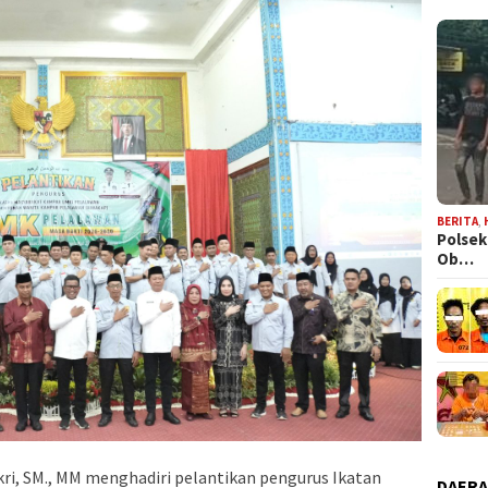
BERITA
,
Polsek
Ob…
ri, SM., MM menghadiri pelantikan pengurus Ikatan
DAER