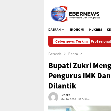
Loncat
ke
konten
DAERAH
EKONOMI
HUKRIM
KE
Profesionalisme Prajurit Jadi Penekanan Me
Cebernews Terkini
Beranda
Berita
Bupati Zukri Men
Pengurus IMK Dan
Dilantik
Redaksi
Mei 10, 2026
91 Dilihat