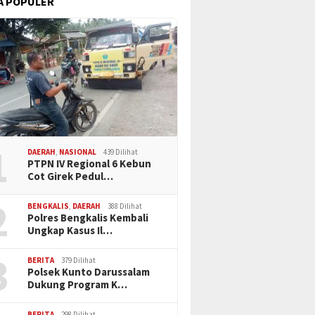
A POPULER
1
DAERAH
,
NASIONAL
439 Dilihat
PTPN IV Regional 6 Kebun
Cot Girek Pedul…
2
BENGKALIS
,
DAERAH
388 Dilihat
Polres Bengkalis Kembali
Ungkap Kasus Il…
3
BERITA
379 Dilihat
Polsek Kunto Darussalam
Dukung Program K…
BERITA
298 Dilihat