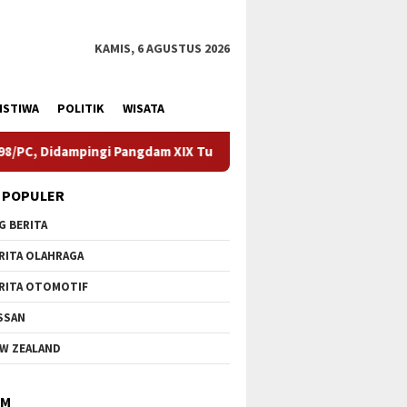
KAMIS, 6 AGUSTUS 2026
ISTIWA
POLITIK
WISATA
 Tuanku Tambusai
Ekspedisi Merah Putih Jangkau Pulau Ter
 POPULER
G BERITA
RITA OLAHRAGA
RITA OTOMOTIF
SSAN
W ZEALAND
IM