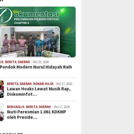
IS
,
BERITA
,
DAERAH
Mei 18, 2026
 Pondok Modern Nurul Hidayah Raih
BERITA
,
DAERAH
,
ROKAN HILIR
Mei 17, 2026
Lawan Hoaks Lewat Musik Rap,
Diskominfot…
BENGKALIS
,
BERITA
,
DAERAH
Mei 17, 2026
Ikuti Peresmian 1.061 KDKMP
oleh Preside…