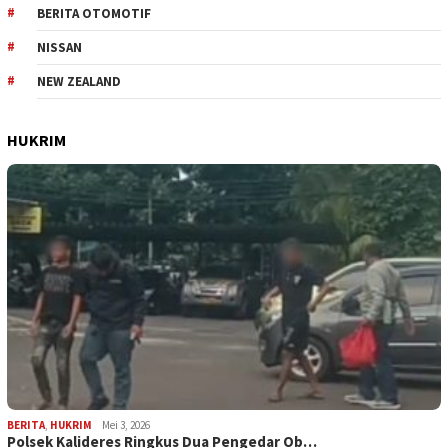
BERITA OTOMOTIF
NISSAN
NEW ZEALAND
HUKRIM
BERITA
,
HUKRIM
Mei 3, 2026
Polsek Kalideres Ringkus Dua Pengedar Ob…