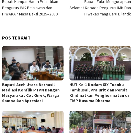
Bupati Kampar Hadiri Pelantikan
Bupati Zukri Mengucapkan
pos
Pengurus IMK Pelalawan dan
Selamat Kepada Pengurus IMK Dan
HIWAKAP Masa Bakti 2025–2030
Hiwakap Yang Baru Dilantik
POS TERKAIT
Bupati Aceh Utara Berhasil
HUT Ke-1 Kodam XIX Tuanku
Mediasi Konflik PTPN Dengan
Tambusai, Prajurit dan Persit
Masyarakat Cot Girek, Warga
Khidmatkan Penghormatan di
Sampaikan Apresiasi
TMP Kusuma Dharma