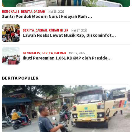
BENGKALIS
,
BERITA
,
DAERAH
Mei 18, 2026
Santri Pondok Modern Nurul Hidayah Raih …
BERITA
,
DAERAH
,
ROKAN HILIR
Mei 17, 2026
Lawan Hoaks Lewat Musik Rap, Diskominfot…
BENGKALIS
,
BERITA
,
DAERAH
Mei 17, 2026
Ikuti Peresmian 1.061 KDKMP oleh Preside…
BERITA POPULER