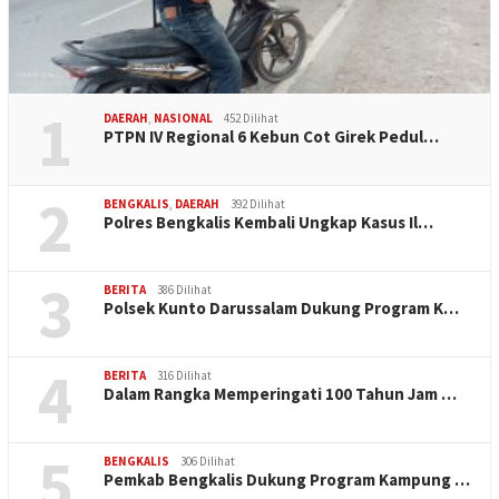
1
DAERAH
,
NASIONAL
452 Dilihat
PTPN IV Regional 6 Kebun Cot Girek Pedul…
2
BENGKALIS
,
DAERAH
392 Dilihat
Polres Bengkalis Kembali Ungkap Kasus Il…
3
BERITA
386 Dilihat
Polsek Kunto Darussalam Dukung Program K…
4
BERITA
316 Dilihat
Dalam Rangka Memperingati 100 Tahun Jam …
5
BENGKALIS
306 Dilihat
Pemkab Bengkalis Dukung Program Kampung …