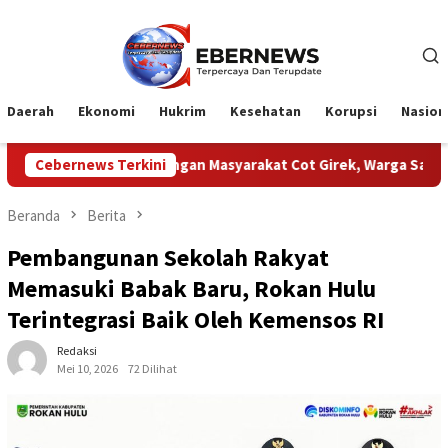
Loncat
ke
konten
Daerah
Ekonomi
Hukrim
Kesehatan
Korupsi
Nasion
TPN Dengan Masyarakat Cot Girek, Warga Sampaikan Apresiasi
Cebernews Terkini
Beranda
Berita
Pembangunan Sekolah Rakyat
Memasuki Babak Baru, Rokan Hulu
Terintegrasi Baik Oleh Kemensos RI
Redaksi
Mei 10, 2026
72 Dilihat