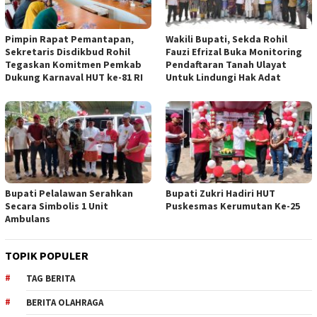
Pimpin Rapat Pemantapan,
Wakili Bupati, Sekda Rohil
Sekretaris Disdikbud Rohil
Fauzi Efrizal Buka Monitoring
Tegaskan Komitmen Pemkab
Pendaftaran Tanah Ulayat
Dukung Karnaval HUT ke-81 RI
Untuk Lindungi Hak Adat
Bupati Pelalawan Serahkan
Bupati Zukri Hadiri HUT
Secara Simbolis 1 Unit
Puskesmas Kerumutan Ke-25
Ambulans
TOPIK POPULER
TAG BERITA
BERITA OLAHRAGA