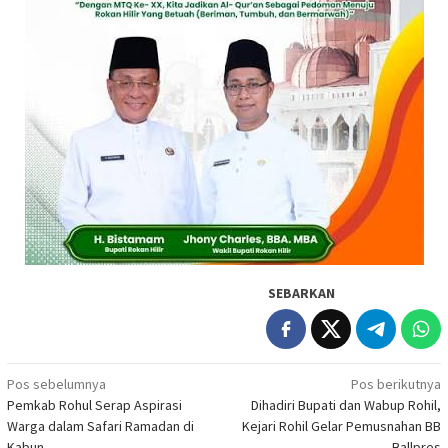
SEBARKAN
Navigasi
Pos sebelumnya
Pos berikutnya
Pemkab Rohul Serap Aspirasi
Dihadiri Bupati dan Wabup Rohil,
pos
Warga dalam Safari Ramadan di
Kejari Rohil Gelar Pemusnahan BB
Kabun
Ballpres