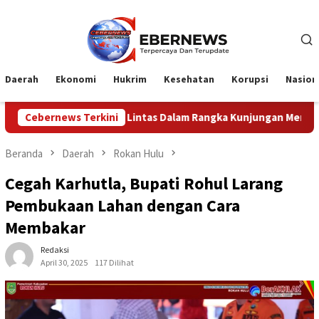
Loncat
ke
konten
Daerah
Ekonomi
Hukrim
Kesehatan
Korupsi
Nasion
ntas Dalam Rangka Kunjungan Menteri Pertahanan RI
Cebernews Terkini
Pr
Beranda
Daerah
Rokan Hulu
Cegah Karhutla, Bupati Rohul Larang
Pembukaan Lahan dengan Cara
Membakar
Redaksi
April 30, 2025
117 Dilihat