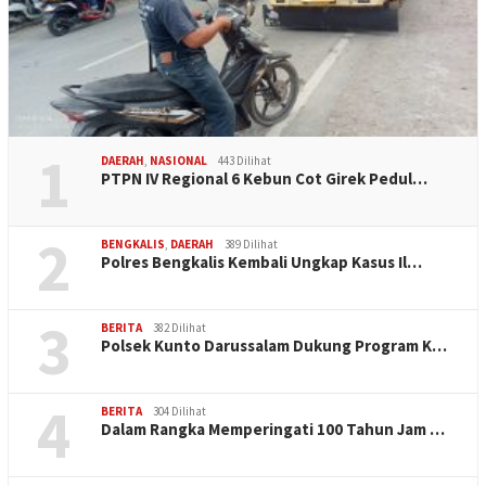
1
DAERAH
,
NASIONAL
443 Dilihat
PTPN IV Regional 6 Kebun Cot Girek Pedul…
2
BENGKALIS
,
DAERAH
389 Dilihat
Polres Bengkalis Kembali Ungkap Kasus Il…
3
BERITA
382 Dilihat
Polsek Kunto Darussalam Dukung Program K…
4
BERITA
304 Dilihat
Dalam Rangka Memperingati 100 Tahun Jam …