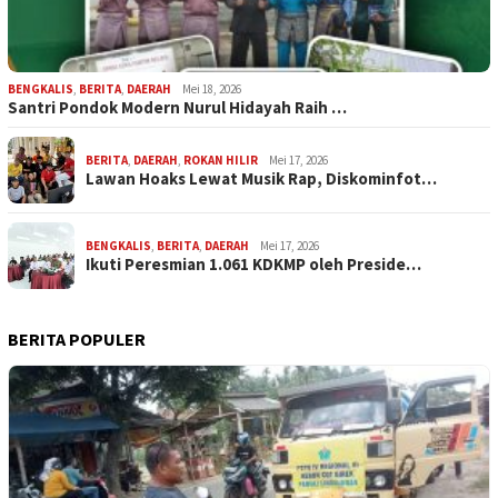
BENGKALIS
,
BERITA
,
DAERAH
Mei 18, 2026
Santri Pondok Modern Nurul Hidayah Raih …
BERITA
,
DAERAH
,
ROKAN HILIR
Mei 17, 2026
Lawan Hoaks Lewat Musik Rap, Diskominfot…
BENGKALIS
,
BERITA
,
DAERAH
Mei 17, 2026
Ikuti Peresmian 1.061 KDKMP oleh Preside…
BERITA POPULER