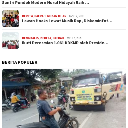
Santri Pondok Modern Nurul Hidayah Raih …
BERITA
,
DAERAH
,
ROKAN HILIR
Mei 17, 2026
Lawan Hoaks Lewat Musik Rap, Diskominfot…
BENGKALIS
,
BERITA
,
DAERAH
Mei 17, 2026
Ikuti Peresmian 1.061 KDKMP oleh Preside…
BERITA POPULER