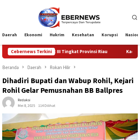
Loncat
ke
konten
Daerah
Ekonomi
Hukrim
Kesehatan
Korupsi
Nasion
ngkat III Tingkat Provinsi Riau
Cebernews Terkini
Kadiskes Menghadiri Kunj
Beranda
Daerah
Rokan Hilir
Dihadiri Bupati dan Wabup Rohil, Kejari
Rohil Gelar Pemusnahan BB Ballpres
Redaksi
Mei 8, 2025
114 Dilihat