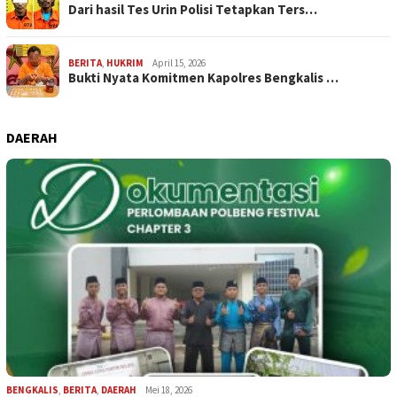
Dari hasil Tes Urin Polisi Tetapkan Ters…
BERITA
,
HUKRIM
April 15, 2026
Bukti Nyata Komitmen Kapolres Bengkalis …
DAERAH
BENGKALIS
,
BERITA
,
DAERAH
Mei 18, 2026