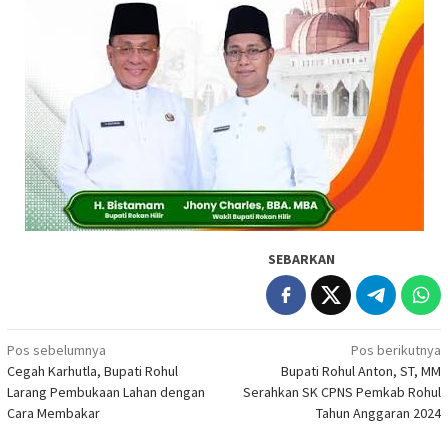
SEBARKAN
Navigasi
Pos sebelumnya
Pos berikutnya
Cegah Karhutla, Bupati Rohul
Bupati Rohul Anton, ST, MM
pos
Larang Pembukaan Lahan dengan
Serahkan SK CPNS Pemkab Rohul
Cara Membakar
Tahun Anggaran 2024