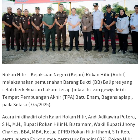
Rokan Hilir – Kejaksaan Negeri (Kejari) Rokan Hilir (Rohil)
melaksanakan pemusnahan Barang Bukti (BB) Ballpres yang
telah berkekuatan hukum tetap (inkracht van gewijsde) di
Tempat Pembuangan Akhir (TPA) Batu Enam, Bagansiapiapi,
pada Selasa (7/5/2025).
Acara ini dihadiri oleh Kajari Rokan Hilir, Andi Adikawira Putera,
S.H., M.H., Bupati Rokan Hilir H. Bistamam, Wakil Bupati Jhony
Charles, BBA, MBA, Ketua DPRD Rokan Hilir Ilhami, S.Tr Keb,
serta jajaran Forkopimda, termasuk Dandim 0321 Rokan Hilir,