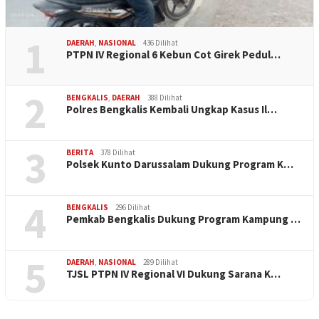
1
DAERAH
,
NASIONAL
436 Dilihat
PTPN IV Regional 6 Kebun Cot Girek Pedul…
2
BENGKALIS
,
DAERAH
388 Dilihat
Polres Bengkalis Kembali Ungkap Kasus Il…
3
BERITA
378 Dilihat
Polsek Kunto Darussalam Dukung Program K…
4
BENGKALIS
296 Dilihat
Pemkab Bengkalis Dukung Program Kampung …
5
DAERAH
,
NASIONAL
289 Dilihat
TJSL PTPN IV Regional VI Dukung Sarana K…