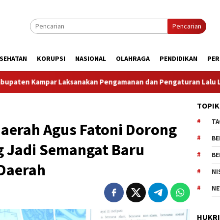
Pencarian
SEHATAN
KORUPSI
NASIONAL
OLAHRAGA
PENDIDIKAN
PER
kan Pengamanan dan Pengaturan Lalu Lintas Dalam Rangka Kunj
TOPIK
TA
Daerah Agus Fatoni Dorong
BE
g Jadi Semangat Baru
BE
 Daerah
NI
NE
HUKR