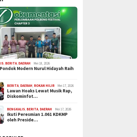
IS
,
BERITA
,
DAERAH
Mei 18, 2026
 Pondok Modern Nurul Hidayah Raih
BERITA
,
DAERAH
,
ROKAN HILIR
Mei 17, 2026
Lawan Hoaks Lewat Musik Rap,
Diskominfot…
BENGKALIS
,
BERITA
,
DAERAH
Mei 17, 2026
Ikuti Peresmian 1.061 KDKMP
oleh Preside…