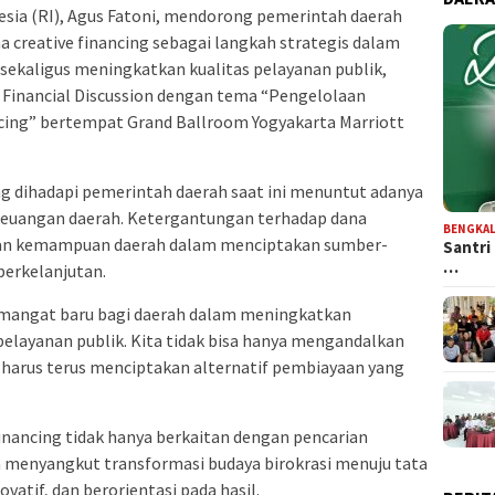
esia (RI), Agus Fatoni, mendorong pemerintah daerah
creative financing sebagai langkah strategis dalam
sekaligus meningkatkan kualitas pelayanan publik,
 Financial Discussion dengan tema “Pengelolaan
cing” bertempat Grand Ballroom Yogyakarta Marriott
ng dihadapi pemerintah daerah saat ini menuntut adanya
keuangan daerah. Ketergantungan terhadap dana
BENGKAL
ngan kemampuan daerah dalam menciptakan sumber-
Santri
…
berkelanjutan.
semangat baru bagi daerah dalam meningkatkan
elayanan publik. Kita tidak bisa hanya mengandalkan
 harus terus menciptakan alternatif pembiayaan yang
inancing tidak hanya berkaitan dengan pencarian
a menyangkut transformasi budaya birokrasi menuju tata
novatif, dan berorientasi pada hasil.