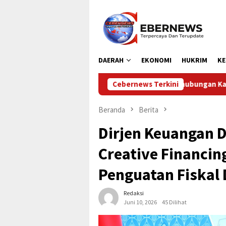
Loncat
ke
konten
DAERAH
EKONOMI
HUKRIM
KE
Dinas Perhubungan Kabupaten Kampar Laksana
Cebernews Terkini
Beranda
Berita
Dirjen Keuangan 
Creative Financin
Penguatan Fiskal
Redaksi
Juni 10, 2026
45 Dilihat