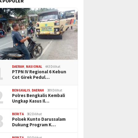
A POPULER
1
DAERAH
,
NASIONAL
443 Dilihat
PTPN IV Regional 6 Kebun
Cot Girek Pedul…
2
BENGKALIS
,
DAERAH
389 Dilihat
Polres Bengkalis Kembali
Ungkap Kasus Il…
3
BERITA
382 Dilihat
Polsek Kunto Darussalam
Dukung Program K…
BERITA
310 Dilihat