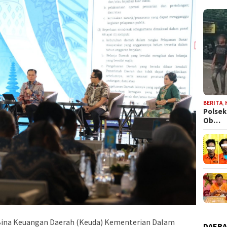
BERITA
,
Polsek
Ob…
) Bina Keuangan Daerah (Keuda) Kementerian Dalam
DAER