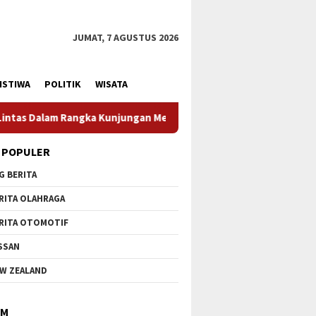
JUMAT, 7 AGUSTUS 2026
ISTIWA
POLITIK
WISATA
ungan Menteri Pertahanan RI
Profesionalisme Prajurit 
 POPULER
G BERITA
RITA OLAHRAGA
RITA OTOMOTIF
SSAN
W ZEALAND
IM