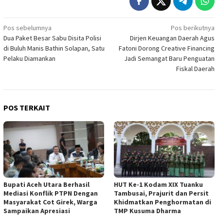
Navigasi
Pos sebelumnya
Pos berikutnya
Dua Paket Besar Sabu Disita Polisi
Dirjen Keuangan Daerah Agus
pos
di Buluh Manis Bathin Solapan, Satu
Fatoni Dorong Creative Financing
Pelaku Diamankan
Jadi Semangat Baru Penguatan
Fiskal Daerah
POS TERKAIT
Bupati Aceh Utara Berhasil
HUT Ke-1 Kodam XIX Tuanku
Mediasi Konflik PTPN Dengan
Tambusai, Prajurit dan Persit
Masyarakat Cot Girek, Warga
Khidmatkan Penghormatan di
Sampaikan Apresiasi
TMP Kusuma Dharma