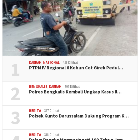
1
DAERAH
,
NASIONAL
458 Dilihat
PTPN IV Regional 6 Kebun Cot Girek Pedul…
2
BENGKALIS
,
DAERAH
393 Dilihat
Polres Bengkalis Kembali Ungkap Kasus Il…
3
BERITA
387 Dilihat
Polsek Kunto Darussalam Dukung Program K…
BERITA
318 Dilihat
Dalam Rangka Memperingati 100 Tahun Jam …