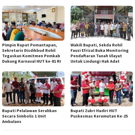
Pimpin Rapat Pemantapan,
Wakili Bupati, Sekda Rohil
Sekretaris Disdikbud Rohil
Fauzi Efrizal Buka Monitoring
Tegaskan Komitmen Pemkab
Pendaftaran Tanah Ulayat
Dukung Karnaval HUT ke-81 RI
Untuk Lindungi Hak Adat
Bupati Pelalawan Serahkan
Bupati Zukri Hadiri HUT
Secara Simbolis 1 Unit
Puskesmas Kerumutan Ke-25
Ambulans