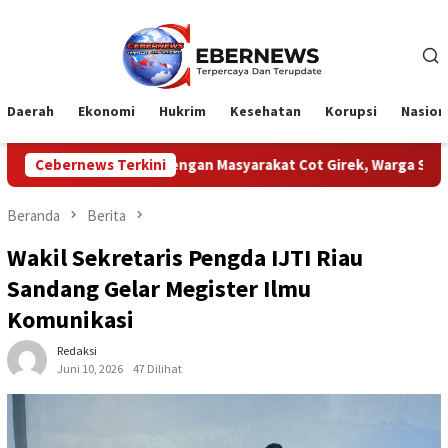
Loncat
ke
konten
Daerah
Ekonomi
Hukrim
Kesehatan
Korupsi
Nasion
 PTPN Dengan Masyarakat Cot Girek, Warga Sampaikan Apresiasi
Cebernews Terkini
Beranda
Berita
Wakil Sekretaris Pengda IJTI Riau
Sandang Gelar Megister Ilmu
Komunikasi
Redaksi
Juni 10, 2026
47 Dilihat