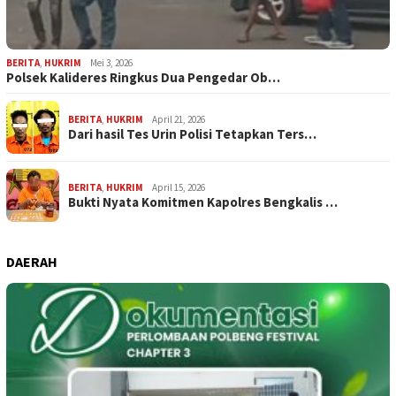
BERITA
,
HUKRIM
Mei 3, 2026
Polsek Kalideres Ringkus Dua Pengedar Ob…
BERITA
,
HUKRIM
April 21, 2026
Dari hasil Tes Urin Polisi Tetapkan Ters…
BERITA
,
HUKRIM
April 15, 2026
Bukti Nyata Komitmen Kapolres Bengkalis …
DAERAH