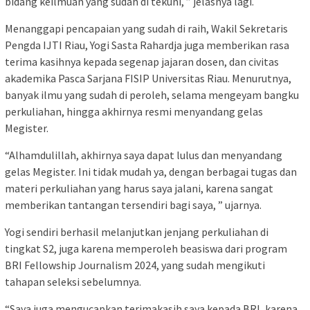
bidang keilmuan yang sudah di tekuni, ” jelasnya lagi.
Menanggapi pencapaian yang sudah di raih, Wakil Sekretaris
Pengda IJTI Riau, Yogi Sasta Rahardja juga memberikan rasa
terima kasihnya kepada segenap jajaran dosen, dan civitas
akademika Pasca Sarjana FISIP Universitas Riau. Menurutnya,
banyak ilmu yang sudah di peroleh, selama mengeyam bangku
perkuliahan, hingga akhirnya resmi menyandang gelas
Megister.
“Alhamdulillah, akhirnya saya dapat lulus dan menyandang
gelas Megister. Ini tidak mudah ya, dengan berbagai tugas dan
materi perkuliahan yang harus saya jalani, karena sangat
memberikan tantangan tersendiri bagi saya, ” ujarnya.
Yogi sendiri berhasil melanjutkan jenjang perkuliahan di
tingkat S2, juga karena memperoleh beasiswa dari program
BRI Fellowship Journalism 2024, yang sudah mengikuti
tahapan seleksi sebelumnya.
“Saya juga mengucapkan terimakasih saya kepada BRI, karena