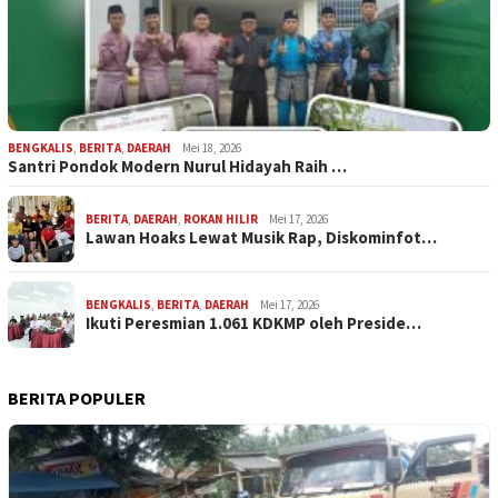
BENGKALIS
,
BERITA
,
DAERAH
Mei 18, 2026
Santri Pondok Modern Nurul Hidayah Raih …
BERITA
,
DAERAH
,
ROKAN HILIR
Mei 17, 2026
Lawan Hoaks Lewat Musik Rap, Diskominfot…
BENGKALIS
,
BERITA
,
DAERAH
Mei 17, 2026
Ikuti Peresmian 1.061 KDKMP oleh Preside…
BERITA POPULER