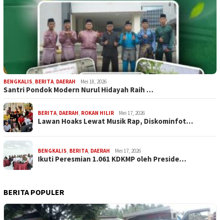
BENGKALIS
,
BERITA
,
DAERAH
Mei 18, 2026
Santri Pondok Modern Nurul Hidayah Raih …
BERITA
,
DAERAH
,
ROKAN HILIR
Mei 17, 2026
Lawan Hoaks Lewat Musik Rap, Diskominfot…
BENGKALIS
,
BERITA
,
DAERAH
Mei 17, 2026
Ikuti Peresmian 1.061 KDKMP oleh Preside…
BERITA POPULER