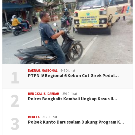
1
DAERAH
,
NASIONAL
444 Dilihat
PTPN IV Regional 6 Kebun Cot Girek Pedul…
2
BENGKALIS
,
DAERAH
389 Dilihat
Polres Bengkalis Kembali Ungkap Kasus Il…
3
BERITA
382 Dilihat
Polsek Kunto Darussalam Dukung Program K…