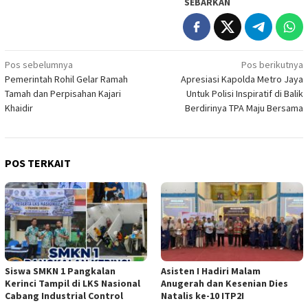
SEBARKAN
Navigasi
Pos sebelumnya
Pos berikutnya
Pemerintah Rohil Gelar Ramah
Apresiasi Kapolda Metro Jaya
pos
Tamah dan Perpisahan Kajari
Untuk Polisi Inspiratif di Balik
Khaidir
Berdirinya TPA Maju Bersama
POS TERKAIT
Siswa SMKN 1 Pangkalan
Asisten I Hadiri Malam
Kerinci Tampil di LKS Nasional
Anugerah dan Kesenian Dies
Cabang Industrial Control
Natalis ke-10 ITP2I