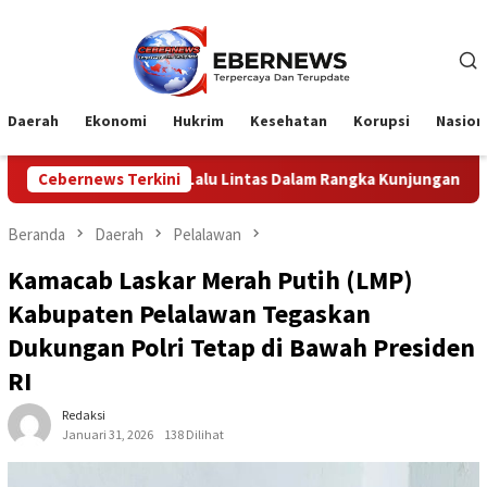
Loncat
ke
konten
Daerah
Ekonomi
Hukrim
Kesehatan
Korupsi
Nasion
Lalu Lintas Dalam Rangka Kunjungan Menteri Pertahanan RI
Cebernews Terkini
Beranda
Daerah
Pelalawan
Kamacab Laskar Merah Putih (LMP)
Kabupaten Pelalawan Tegaskan
Dukungan Polri Tetap di Bawah Presiden
RI
Redaksi
Januari 31, 2026
138 Dilihat