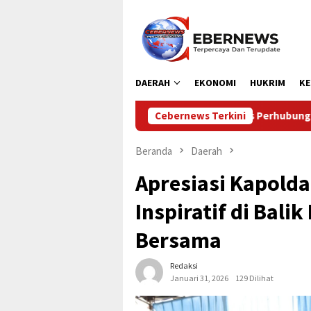
Loncat
ke
konten
DAERAH
EKONOMI
HUKRIM
KE
Dinas Perhubungan Kabupaten Kampar Laksanak
Cebernews Terkini
Beranda
Daerah
Apresiasi Kapolda
Inspiratif di Bali
Bersama
Redaksi
Januari 31, 2026
129 Dilihat