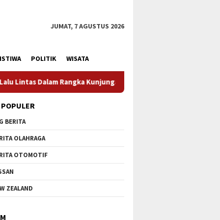
JUMAT, 7 AGUSTUS 2026
ISTIWA
POLITIK
WISATA
ngan Menteri Pertahanan RI
Profesionalisme Prajurit J
 POPULER
G BERITA
RITA OLAHRAGA
RITA OTOMOTIF
SSAN
W ZEALAND
IM