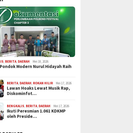
IS
,
BERITA
,
DAERAH
Mei 18, 2026
 Pondok Modern Nurul Hidayah Raih
BERITA
,
DAERAH
,
ROKAN HILIR
Mei 17, 2026
Lawan Hoaks Lewat Musik Rap,
Diskominfot…
BENGKALIS
,
BERITA
,
DAERAH
Mei 17, 2026
Ikuti Peresmian 1.061 KDKMP
oleh Preside…