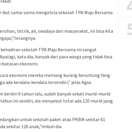
rakat.
tar ikut sama-sama mengelola sekolah TPA Maju Bersama
rsihan, listrik, air, swadaya dari masyarakat, ini bisa kita
gajar,”terangnya.
kehadiran sekolah TPA Maju Bersama ini sangat
palagi, kata dia, banyak dari para warga yang tidak bisa
rbatasan ekonomi.
ecara ekonomi mereka memang kurang beruntung Yang
a ada kendala-kendala tersendiri,” jelas Agus.
i berdiri 6 tahun lalu, sudah banyak sekali murid-murid
 tahun ini sendiri, dia menyebut total ada 120 murid yang
sedangkan untuk sekolah paket atau PKBM sekitar 61
ada sekitar 120 anak,”imbuh dia.