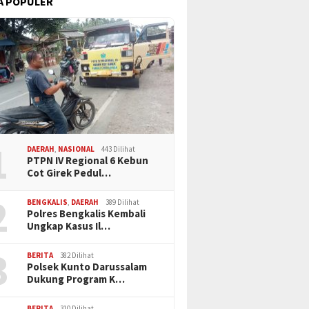
A POPULER
1
DAERAH
,
NASIONAL
443 Dilihat
PTPN IV Regional 6 Kebun
Cot Girek Pedul…
2
BENGKALIS
,
DAERAH
389 Dilihat
Polres Bengkalis Kembali
Ungkap Kasus Il…
3
BERITA
382 Dilihat
Polsek Kunto Darussalam
Dukung Program K…
BERITA
310 Dilihat