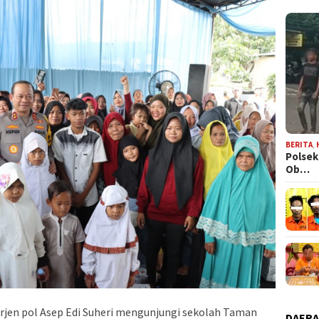
BERITA
,
Polsek
Ob…
Irjen pol Asep Edi Suheri mengunjungi sekolah Taman
DAER