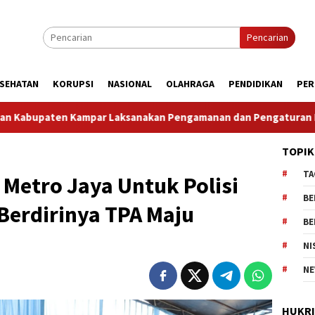
Pencarian
SEHATAN
KORUPSI
NASIONAL
OLAHRAGA
PENDIDIKAN
PER
an Pengamanan dan Pengaturan Lalu Lintas Dalam Rangka Kunju
TOPIK
TA
 Metro Jaya Untuk Polisi
BE
k Berdirinya TPA Maju
BE
NI
NE
HUKR