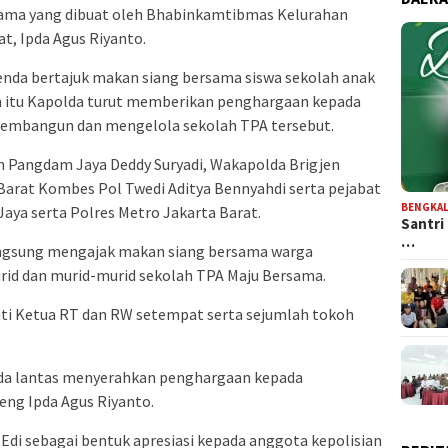
sama yang dibuat oleh Bhabinkamtibmas Kelurahan
t, Ipda Agus Riyanto.
nda bertajuk makan siang bersama siswa sekolah anak
n itu Kapolda turut memberikan penghargaan kepada
 membangun dan mengelola sekolah TPA tersebut.
eh Pangdam Jaya Deddy Suryadi, Wakapolda Brigjen
Barat Kombes Pol Twedi Aditya Bennyahdi serta pejabat
BENGKAL
aya serta Polres Metro Jakarta Barat.
Santri
…
angsung mengajak makan siang bersama warga
id dan murid-murid sekolah TPA Maju Bersama.
uti Ketua RT dan RW setempat serta sejumlah tokoh
lda lantas menyerahkan penghargaan kepada
ng Ipda Agus Riyanto.
 Edi sebagai bentuk apresiasi kepada anggota kepolisian