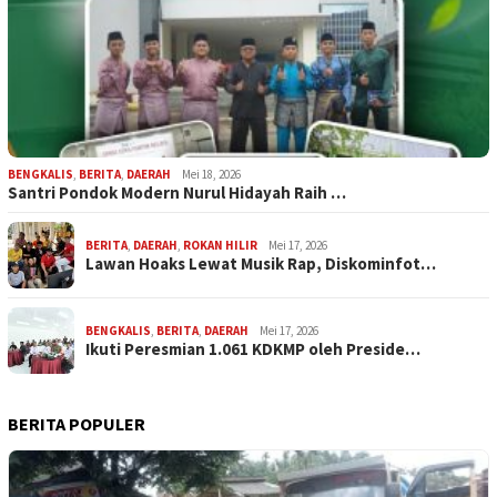
BENGKALIS
,
BERITA
,
DAERAH
Mei 18, 2026
Santri Pondok Modern Nurul Hidayah Raih …
BERITA
,
DAERAH
,
ROKAN HILIR
Mei 17, 2026
Lawan Hoaks Lewat Musik Rap, Diskominfot…
BENGKALIS
,
BERITA
,
DAERAH
Mei 17, 2026
Ikuti Peresmian 1.061 KDKMP oleh Preside…
BERITA POPULER