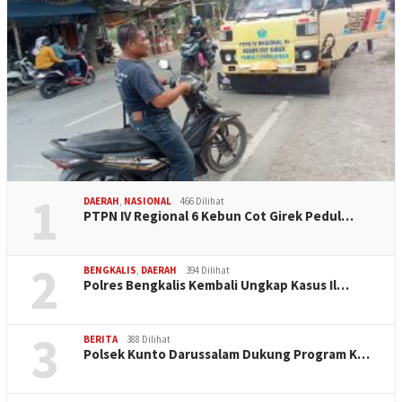
1
DAERAH
,
NASIONAL
466 Dilihat
PTPN IV Regional 6 Kebun Cot Girek Pedul…
2
BENGKALIS
,
DAERAH
394 Dilihat
Polres Bengkalis Kembali Ungkap Kasus Il…
3
BERITA
388 Dilihat
Polsek Kunto Darussalam Dukung Program K…