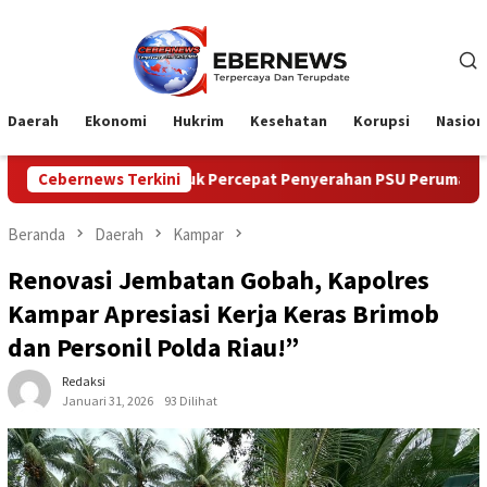
Loncat
ke
konten
Daerah
Ekonomi
Hukrim
Kesehatan
Korupsi
Nasion
6 untuk Percepat Penyerahan PSU Perumahan kepada Pemerinta
Cebernews Terkini
Beranda
Daerah
Kampar
Renovasi Jembatan Gobah, Kapolres
Kampar Apresiasi Kerja Keras Brimob
dan Personil Polda Riau!”
Redaksi
Januari 31, 2026
93 Dilihat