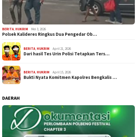
BERITA
,
HUKRIM
Mei 3, 2026
Polsek Kalideres Ringkus Dua Pengedar Ob…
BERITA
,
HUKRIM
April 21, 2026
Dari hasil Tes Urin Polisi Tetapkan Ters…
BERITA
,
HUKRIM
April 15, 2026
Bukti Nyata Komitmen Kapolres Bengkalis …
DAERAH