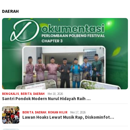
DAERAH
BENGKALIS
,
BERITA
,
DAERAH
Mei 18, 2026
Santri Pondok Modern Nurul Hidayah Raih …
BERITA
,
DAERAH
,
ROKAN HILIR
Mei 17, 2026
Lawan Hoaks Lewat Musik Rap, Diskominfot…