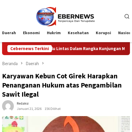
Loncat
ke
konten
Daerah
Ekonomi
Hukrim
Kesehatan
Korupsi
Nasion
Lintas Dalam Rangka Kunjungan Menteri Pertahanan RI
Cebernews Terkini
Beranda
Daerah
Karyawan Kebun Cot Girek Harapkan
Penanganan Hukum atas Pengambilan
Sawit Ilegal
Redaksi
Januari 21, 2026
156 Dilihat