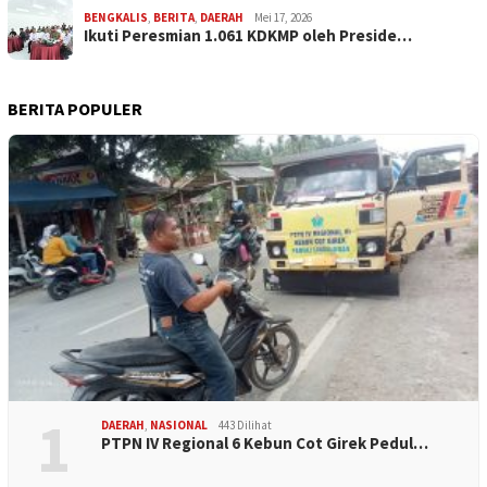
BENGKALIS
,
BERITA
,
DAERAH
Mei 17, 2026
Ikuti Peresmian 1.061 KDKMP oleh Preside…
BERITA POPULER
1
DAERAH
,
NASIONAL
443 Dilihat
PTPN IV Regional 6 Kebun Cot Girek Pedul…