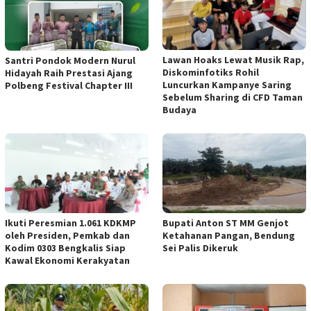
Lawan Hoaks Lewat Musik Rap,
Santri Pondok Modern Nurul
Diskominfotiks Rohil
Hidayah Raih Prestasi Ajang
Luncurkan Kampanye Saring
Polbeng Festival Chapter III
Sebelum Sharing di CFD Taman
Budaya
Ikuti Peresmian 1.061 KDKMP
Bupati Anton ST MM Genjot
oleh Presiden, Pemkab dan
Ketahanan Pangan, Bendung
Kodim 0303 Bengkalis Siap
Sei Palis Dikeruk
Kawal Ekonomi Kerakyatan