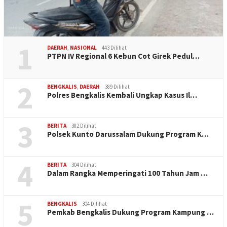
1
DAERAH
,
NASIONAL
443 Dilihat
PTPN IV Regional 6 Kebun Cot Girek Pedul…
2
BENGKALIS
,
DAERAH
389 Dilihat
Polres Bengkalis Kembali Ungkap Kasus Il…
3
BERITA
382 Dilihat
Polsek Kunto Darussalam Dukung Program K…
4
BERITA
304 Dilihat
Dalam Rangka Memperingati 100 Tahun Jam …
5
BENGKALIS
304 Dilihat
Pemkab Bengkalis Dukung Program Kampung …