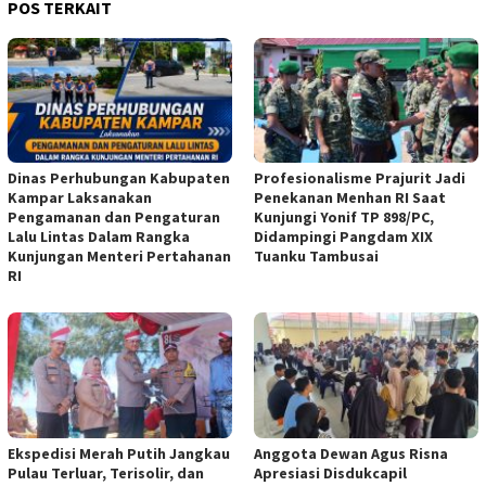
POS TERKAIT
Dinas Perhubungan Kabupaten
Profesionalisme Prajurit Jadi
Kampar Laksanakan
Penekanan Menhan RI Saat
Pengamanan dan Pengaturan
Kunjungi Yonif TP 898/PC,
Lalu Lintas Dalam Rangka
Didampingi Pangdam XIX
Kunjungan Menteri Pertahanan
Tuanku Tambusai
RI
Ekspedisi Merah Putih Jangkau
Anggota Dewan Agus Risna
Pulau Terluar, Terisolir, dan
Apresiasi Disdukcapil