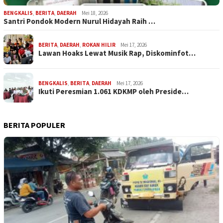
BENGKALIS
,
BERITA
,
DAERAH
Mei 18, 2026
Santri Pondok Modern Nurul Hidayah Raih …
BERITA
,
DAERAH
,
ROKAN HILIR
Mei 17, 2026
Lawan Hoaks Lewat Musik Rap, Diskominfot…
BENGKALIS
,
BERITA
,
DAERAH
Mei 17, 2026
Ikuti Peresmian 1.061 KDKMP oleh Preside…
BERITA POPULER