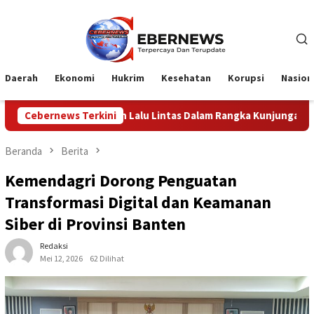
Loncat
ke
konten
Daerah
Ekonomi
Hukrim
Kesehatan
Korupsi
Nasion
lu Lintas Dalam Rangka Kunjungan Menteri Pertahanan RI
Cebernews Terkini
Beranda
Berita
Kemendagri Dorong Penguatan
Transformasi Digital dan Keamanan
Siber di Provinsi Banten
Redaksi
Mei 12, 2026
62 Dilihat