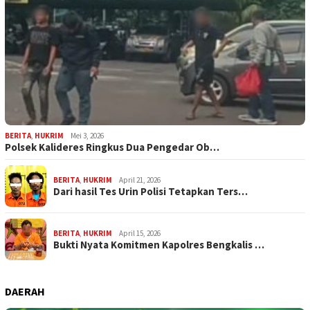
BERITA
,
HUKRIM
Mei 3, 2026
Polsek Kalideres Ringkus Dua Pengedar Ob…
BERITA
,
HUKRIM
April 21, 2026
Dari hasil Tes Urin Polisi Tetapkan Ters…
BERITA
,
HUKRIM
April 15, 2026
Bukti Nyata Komitmen Kapolres Bengkalis …
DAERAH