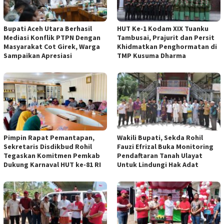
Bupati Aceh Utara Berhasil
HUT Ke-1 Kodam XIX Tuanku
Mediasi Konflik PTPN Dengan
Tambusai, Prajurit dan Persit
Masyarakat Cot Girek, Warga
Khidmatkan Penghormatan di
Sampaikan Apresiasi
TMP Kusuma Dharma
Pimpin Rapat Pemantapan,
Wakili Bupati, Sekda Rohil
Sekretaris Disdikbud Rohil
Fauzi Efrizal Buka Monitoring
Tegaskan Komitmen Pemkab
Pendaftaran Tanah Ulayat
Dukung Karnaval HUT ke-81 RI
Untuk Lindungi Hak Adat