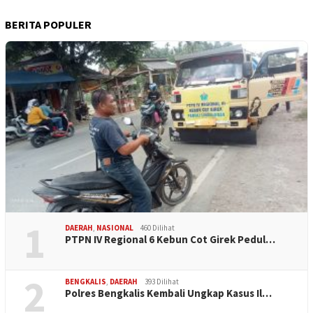
BERITA POPULER
1
DAERAH
,
NASIONAL
460 Dilihat
PTPN IV Regional 6 Kebun Cot Girek Pedul…
2
BENGKALIS
,
DAERAH
393 Dilihat
Polres Bengkalis Kembali Ungkap Kasus Il…