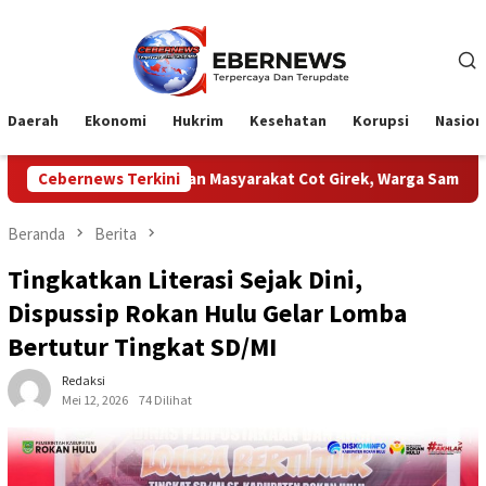
Loncat
ke
konten
Daerah
Ekonomi
Hukrim
Kesehatan
Korupsi
Nasion
 Dengan Masyarakat Cot Girek, Warga Sampaikan Apresiasi
Cebernews Terkini
Beranda
Berita
Tingkatkan Literasi Sejak Dini,
Dispussip Rokan Hulu Gelar Lomba
Bertutur Tingkat SD/MI
Redaksi
Mei 12, 2026
74 Dilihat