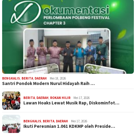
BENGKALIS
,
BERITA
,
DAERAH
Mei 18, 2026
Santri Pondok Modern Nurul Hidayah Raih …
BERITA
,
DAERAH
,
ROKAN HILIR
Mei 17, 2026
Lawan Hoaks Lewat Musik Rap, Diskominfot…
BENGKALIS
,
BERITA
,
DAERAH
Mei 17, 2026
Ikuti Peresmian 1.061 KDKMP oleh Preside…