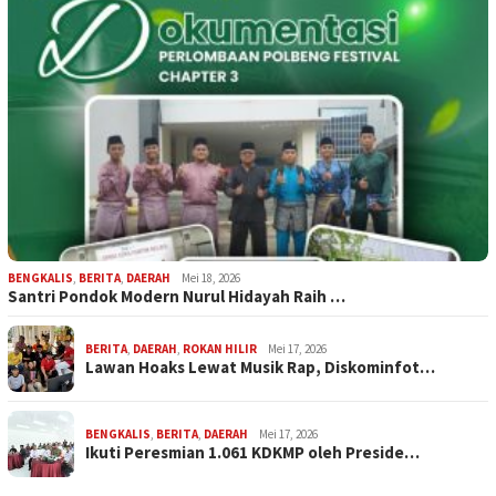
BENGKALIS
,
BERITA
,
DAERAH
Mei 18, 2026
Santri Pondok Modern Nurul Hidayah Raih …
BERITA
,
DAERAH
,
ROKAN HILIR
Mei 17, 2026
Lawan Hoaks Lewat Musik Rap, Diskominfot…
BENGKALIS
,
BERITA
,
DAERAH
Mei 17, 2026
Ikuti Peresmian 1.061 KDKMP oleh Preside…