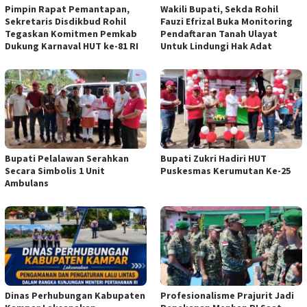
Pimpin Rapat Pemantapan,
Wakili Bupati, Sekda Rohil
Sekretaris Disdikbud Rohil
Fauzi Efrizal Buka Monitoring
Tegaskan Komitmen Pemkab
Pendaftaran Tanah Ulayat
Dukung Karnaval HUT ke-81 RI
Untuk Lindungi Hak Adat
Bupati Pelalawan Serahkan
Bupati Zukri Hadiri HUT
Secara Simbolis 1 Unit
Puskesmas Kerumutan Ke-25
Ambulans
Dinas Perhubungan Kabupaten
Profesionalisme Prajurit Jadi