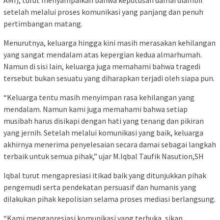
AMI), turut menyampaikan bahwa keputusan damai diambil
setelah melalui proses komunikasi yang panjang dan penuh
pertimbangan matang.
Menurutnya, keluarga hingga kini masih merasakan kehilangan
yang sangat mendalam atas kepergian kedua almarhumah.
Namun di sisi lain, keluarga juga memahami bahwa tragedi
tersebut bukan sesuatu yang diharapkan terjadi oleh siapa pun.
“Keluarga tentu masih menyimpan rasa kehilangan yang
mendalam. Namun kami juga memahami bahwa setiap
musibah harus disikapi dengan hati yang tenang dan pikiran
yang jernih. Setelah melalui komunikasi yang baik, keluarga
akhirnya menerima penyelesaian secara damai sebagai langkah
terbaik untuk semua pihak,” ujar M.Iqbal Taufik Nasution,SH
Iqbal turut mengapresiasi itikad baik yang ditunjukkan pihak
pengemudi serta pendekatan persuasif dan humanis yang
dilakukan pihak kepolisian selama proses mediasi berlangsung.
“Kami mengapresiasi komunikasi yang terbuka, sikap