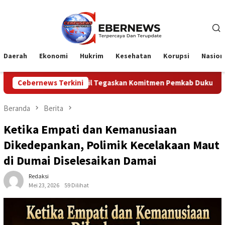
Loncat
ke
konten
Daerah
Ekonomi
Hukrim
Kesehatan
Korupsi
Nasion
Rohil Tegaskan Komitmen Pemkab Dukung Karnaval HUT ke-81 RI
Cebernews Terkini
Beranda
Berita
Ketika Empati dan Kemanusiaan
Dikedepankan, Polimik Kecelakaan Maut
di Dumai Diselesaikan Damai
Redaksi
Mei 23, 2026
59 Dilihat