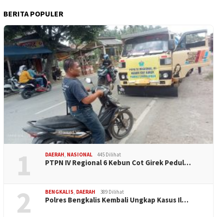
BERITA POPULER
1
DAERAH
,
NASIONAL
445 Dilihat
PTPN IV Regional 6 Kebun Cot Girek Pedul…
2
BENGKALIS
,
DAERAH
389 Dilihat
Polres Bengkalis Kembali Ungkap Kasus Il…