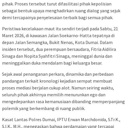
pihak. Proses tersebut turut difasilitasi pihak kepolisian
sebagai bentuk upaya menghadirkan ruang dialog yang sejuk
demi tercapainya penyelesaian terbaik bagi semua pihak.
Peristiwa kecelakaan maut itu sendiri terjadi pada Sabtu, 21
Maret 2026, di kawasan Jalan Soekarno-Hatta tepatnya di
depan Jalan Semangka, Bukit Nenas, Kota Dumai. Dalam
insiden tersebut, dua perempuan bersaudara, Fitria Aidilira
Sinaga dan Nopita Syahfitri Sinaga, meninggal dunia dan
meninggalkan duka mendalam bagi keluarga besar.
Sejak awal penanganan perkara, dinamika dan perbedaan
pandangan terkait kronologi kejadian sempat membuat
proses mediasi berjalan cukup alot. Namun seiring waktu,
seluruh pihak akhirnya memilih menurunkan ego dan
mengedepankan rasa kemanusiaan dibanding memperpanjang
polemik yang berkembang di ruang publik.
Kasat Lantas Polres Dumai, IPTU Erwan Marchdonida, S.Tr.K.,
S.I.K., M.H., menegaskan bahwa perdamaian yang tercapai