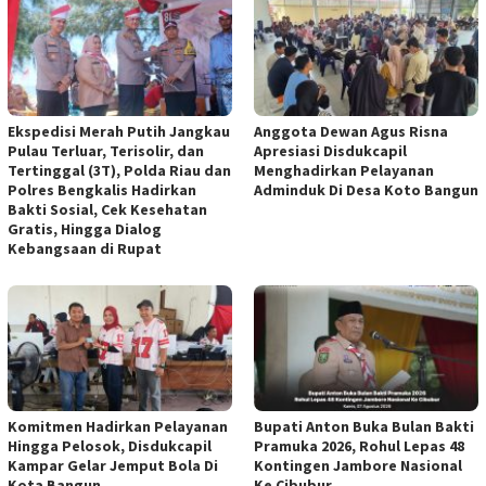
Ekspedisi Merah Putih Jangkau
Anggota Dewan Agus Risna
Pulau Terluar, Terisolir, dan
Apresiasi Disdukcapil
Tertinggal (3T), Polda Riau dan
Menghadirkan Pelayanan
Polres Bengkalis Hadirkan
Adminduk Di Desa Koto Bangun
Bakti Sosial, Cek Kesehatan
Gratis, Hingga Dialog
Kebangsaan di Rupat
Komitmen Hadirkan Pelayanan
Bupati Anton Buka Bulan Bakti
Hingga Pelosok, Disdukcapil
Pramuka 2026, Rohul Lepas 48
Kampar Gelar Jemput Bola Di
Kontingen Jambore Nasional
Kota Bangun
Ke Cibubur