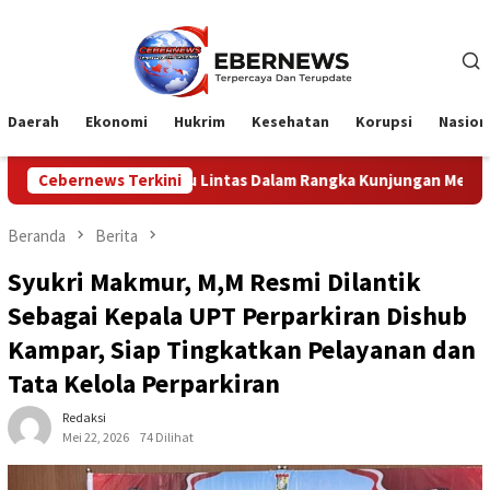
Loncat
ke
konten
Daerah
Ekonomi
Hukrim
Kesehatan
Korupsi
Nasion
intas Dalam Rangka Kunjungan Menteri Pertahanan RI
Cebernews Terkini
P
Beranda
Berita
Syukri Makmur, M,M Resmi Dilantik
Sebagai Kepala UPT Perparkiran Dishub
Kampar, Siap Tingkatkan Pelayanan dan
Tata Kelola Perparkiran
Redaksi
Mei 22, 2026
74 Dilihat