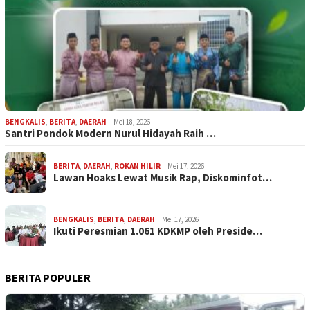
BENGKALIS
,
BERITA
,
DAERAH
Mei 18, 2026
Santri Pondok Modern Nurul Hidayah Raih …
BERITA
,
DAERAH
,
ROKAN HILIR
Mei 17, 2026
Lawan Hoaks Lewat Musik Rap, Diskominfot…
BENGKALIS
,
BERITA
,
DAERAH
Mei 17, 2026
Ikuti Peresmian 1.061 KDKMP oleh Preside…
BERITA POPULER