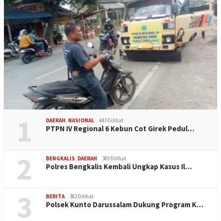
1
DAERAH
,
NASIONAL
443 Dilihat
PTPN IV Regional 6 Kebun Cot Girek Pedul…
2
BENGKALIS
,
DAERAH
389 Dilihat
Polres Bengkalis Kembali Ungkap Kasus Il…
3
BERITA
382 Dilihat
Polsek Kunto Darussalam Dukung Program K…